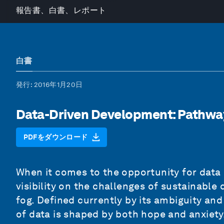
報告書、白書、レポート
白書
発行
: 2016年1月20日
Data-Driven Development: Pathway
PDFをダウンロード
When it comes to the opportunity for data 
visibility on the challenges of sustainable
fog. Defined currently by its ambiguity and
of data is shaped by both hope and anxiety.