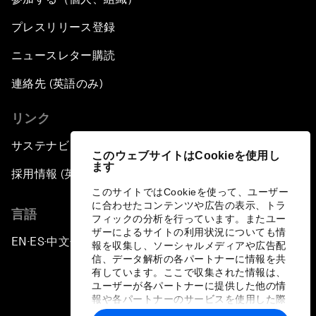
プレスリリース登録
ニュースレター購読
連絡先 (英語のみ)
リンク
サステナビリティへの取り組み
このウェブサイトはCookieを使用し
ます
採用情報 (英語のみ)
このサイトではCookieを使って、ユーザー
に合わせたコンテンツや広告の表示、トラ
言語
フィックの分析を行っています。またユー
ザーによるサイトの利用状況についても情
EN
ES
中文
日本語
▪
▪
▪
報を収集し、ソーシャルメディアや広告配
信、データ解析の各パートナーに情報を共
有しています。ここで収集された情報は、
ユーザーが各パートナーに提供した他の情
報や各パートナーのサービスを使用した際
に収集された情報と組み合わされ、各パー