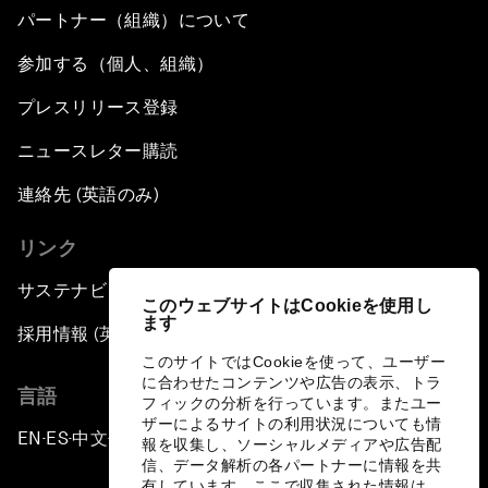
パートナー（組織）について
参加する（個人、組織）
プレスリリース登録
ニュースレター購読
連絡先 (英語のみ)
リンク
サステナビリティへの取り組み
このウェブサイトはCookieを使用し
ます
採用情報 (英語のみ)
このサイトではCookieを使って、ユーザー
に合わせたコンテンツや広告の表示、トラ
言語
フィックの分析を行っています。またユー
ザーによるサイトの利用状況についても情
EN
ES
中文
日本語
▪
▪
▪
報を収集し、ソーシャルメディアや広告配
信、データ解析の各パートナーに情報を共
有しています。ここで収集された情報は、