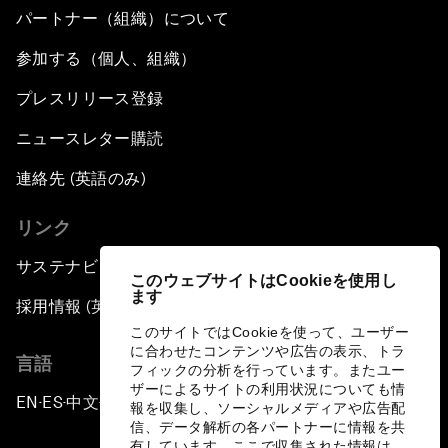
パートナー（組織）について
参加する（個人、組織）
プレスリリース登録
ニュースレター購読
連絡先 (英語のみ)
リンク
サステナビリティへの取り組み
このウェブサイトはCookieを使用し
ます
採用情報 (英語のみ)
このサイトではCookieを使って、ユーザー
に合わせたコンテンツや広告の表示、トラ
言語
フィックの分析を行っています。またユー
ザーによるサイトの利用状況についても情
EN
ES
中文
日本語
▪
▪
▪
報を収集し、ソーシャルメディアや広告配
信、データ解析の各パートナーに情報を共
有しています。ここで収集された情報は、