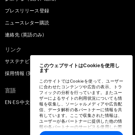
プレスリリース登録
ニュースレター購読
連絡先 (英語のみ)
リンク
サステナビリティへの取り組み
このウェブサイトはCookieを使用し
ます
採用情報 (英語のみ)
このサイトではCookieを使って、ユーザー
に合わせたコンテンツや広告の表示、トラ
言語
フィックの分析を行っています。またユー
ザーによるサイトの利用状況についても情
EN
ES
中文
日本語
▪
▪
▪
報を収集し、ソーシャルメディアや広告配
信、データ解析の各パートナーに情報を共
有しています。ここで収集された情報は、
ユーザーが各パートナーに提供した他の情
報や各パートナーのサービスを使用した際
に収集された情報と組み合わされ、各パー