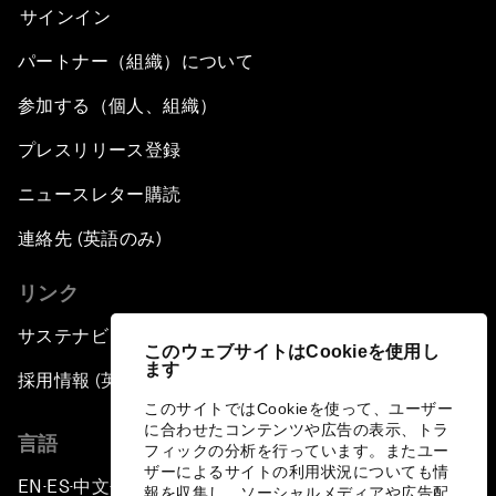
サインイン
パートナー（組織）について
参加する（個人、組織）
プレスリリース登録
ニュースレター購読
連絡先 (英語のみ)
リンク
サステナビリティへの取り組み
このウェブサイトはCookieを使用し
ます
採用情報 (英語のみ)
このサイトではCookieを使って、ユーザー
に合わせたコンテンツや広告の表示、トラ
言語
フィックの分析を行っています。またユー
ザーによるサイトの利用状況についても情
EN
ES
中文
日本語
▪
▪
▪
報を収集し、ソーシャルメディアや広告配