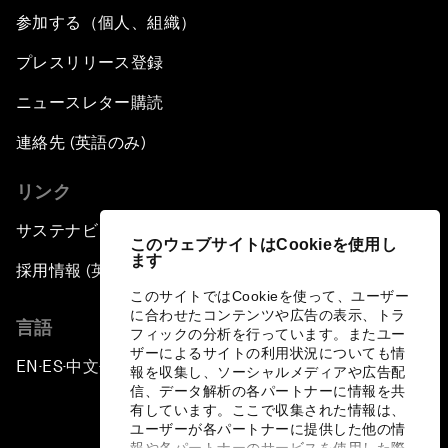
参加する（個人、組織）
プレスリリース登録
ニュースレター購読
連絡先 (英語のみ)
リンク
サステナビリティへの取り組み
このウェブサイトはCookieを使用し
ます
採用情報 (英語のみ)
このサイトではCookieを使って、ユーザー
に合わせたコンテンツや広告の表示、トラ
言語
フィックの分析を行っています。またユー
ザーによるサイトの利用状況についても情
EN
ES
中文
日本語
▪
▪
▪
報を収集し、ソーシャルメディアや広告配
信、データ解析の各パートナーに情報を共
有しています。ここで収集された情報は、
ユーザーが各パートナーに提供した他の情