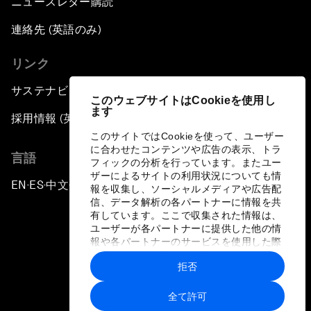
ニュースレター購読
連絡先 (英語のみ)
リンク
サステナビリティへの取り組み
このウェブサイトはCookieを使用し
ます
採用情報 (英語のみ)
このサイトではCookieを使って、ユーザー
に合わせたコンテンツや広告の表示、トラ
言語
フィックの分析を行っています。またユー
ザーによるサイトの利用状況についても情
EN
ES
中文
日本語
▪
▪
▪
報を収集し、ソーシャルメディアや広告配
信、データ解析の各パートナーに情報を共
有しています。ここで収集された情報は、
ユーザーが各パートナーに提供した他の情
報や各パートナーのサービスを使用した際
に収集された情報と組み合わされ、各パー
拒否
トナーによって使用されることがありま
プライバシーポリシーと利用規約
す。
全て許可
サイトマップ