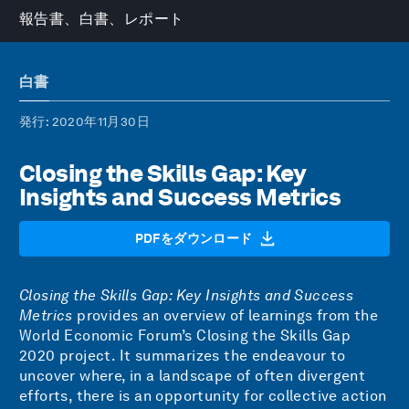
報告書、白書、レポート
白書
発行
: 2020年11月30日
Closing the Skills Gap: Key
Insights and Success Metrics
PDFをダウンロード
Closing the Skills Gap: Key Insights and Success
Metrics
provides an overview of learnings from the
World Economic Forum’s Closing the Skills Gap
2020 project. It summarizes the endeavour to
uncover where, in a landscape of often divergent
efforts, there is an opportunity for collective action