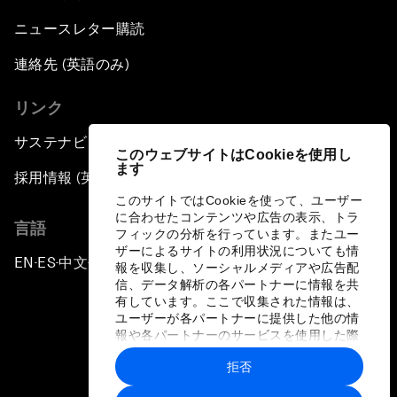
ニュースレター購読
連絡先 (英語のみ)
リンク
サステナビリティへの取り組み
このウェブサイトはCookieを使用し
ます
採用情報 (英語のみ)
このサイトではCookieを使って、ユーザー
に合わせたコンテンツや広告の表示、トラ
言語
フィックの分析を行っています。またユー
ザーによるサイトの利用状況についても情
EN
ES
中文
日本語
▪
▪
▪
報を収集し、ソーシャルメディアや広告配
信、データ解析の各パートナーに情報を共
有しています。ここで収集された情報は、
ユーザーが各パートナーに提供した他の情
報や各パートナーのサービスを使用した際
に収集された情報と組み合わされ、各パー
拒否
トナーによって使用されることがありま
プライバシーポリシーと利用規約
す。