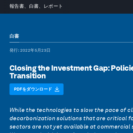
報告書、白書、レポート
白書
発行
: 2022年5月23日
Closing the Investment Gap: Polici
Transition
PDFをダウンロード
While the technologies to slow the pace of c
decarbonization solutions that are critical f
sectors are not yet available at commercial 