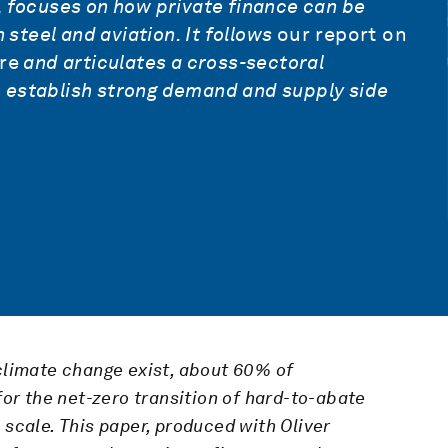
 focuses on how private finance can be
 steel and aviation. It follows
our report on
re
and articulates a cross-sectoral
to establish strong demand and supply side
climate change exist,
about
60% of
for the net-zero transition of hard-to-abate
 scale.
This paper, produced with Oliver