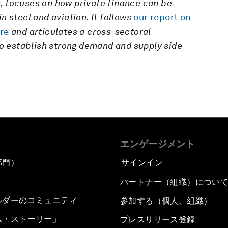
, focuses on how private finance can be
n steel and aviation. It follows
our report on
ure
and articulates a cross-sectoral
 to establish strong demand and supply side
エンゲージメント
部門）
サインイン
パートナー（組織）につい
ルダーのコミュニティ
参加する（個人、組織）
ム・ストーリー」
プレスリリース登録