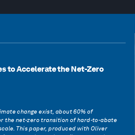
es to Accelerate the Net-Zero
limate change exist,
about
60% of
or the net-zero transition of hard-to-abate
scale.
This paper, produced with Oliver