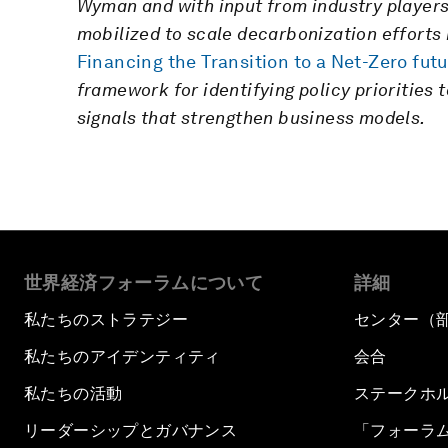
Wyman and with input from industry players
mobilized to scale decarbonization efforts i
Financing the Transition to a Net-Zero fut
framework for identifying policy priorities
signals that strengthen business models.
世界経済フォーラムについて
詳細
私たちのストラテジー
センター（
私たちのアイデンティティ
会合
私たちの活動
ステークホ
リーダーシップとガバナンス
「フォーラ