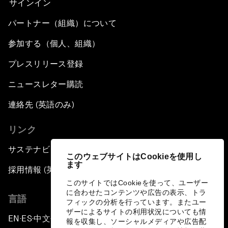
サインイン
パートナー（組織）について
参加する（個人、組織）
プレスリリース登録
ニュースレター購読
連絡先 (英語のみ)
リンク
サステナビリティへの取り組み
このウェブサイトはCookieを使用し
ます
採用情報 (英語のみ)
このサイトではCookieを使って、ユーザー
に合わせたコンテンツや広告の表示、トラ
言語
フィックの分析を行っています。またユー
ザーによるサイトの利用状況についても情
EN
ES
中文
日本語
▪
▪
▪
報を収集し、ソーシャルメディアや広告配