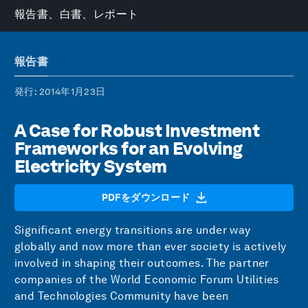
報告書、白書、レポート
報告書
発行
: 2014年1月23日
A Case for Robust Investment
Frameworks for an Evolving
Electricity System
PDFをダウンロード
Significant energy transitions are under way
globally and now more than ever society is actively
involved in shaping their outcomes. The partner
companies of the World Economic Forum Utilities
and Technologies Community have been