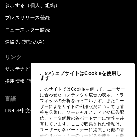
参加する（個人、組織）
プレスリリース登録
ニュースレター購読
連絡先 (英語のみ)
リンク
サステナビリティへの取り組み
このウェブサイトはCookieを使用し
ます
採用情報 (英語のみ)
このサイトではCookieを使って、ユーザー
に合わせたコンテンツや広告の表示、トラ
言語
フィックの分析を行っています。またユー
ザーによるサイトの利用状況についても情
EN
ES
中文
日本語
▪
▪
▪
報を収集し、ソーシャルメディアや広告配
信、データ解析の各パートナーに情報を共
有しています。ここで収集された情報は、
ユーザーが各パートナーに提供した他の情
報や各パートナーのサービスを使用した際