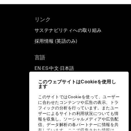
リンク
サステナビリティへの取り組み
採用情報 (英語のみ)
て
言語
EN
ES
中文
日本語
▪
▪
▪
このウェブサイトはCookieを使用し
ます
このサイトではCookieを使って、ユーザー
に合わせたコンテンツや広告の表示、トラ
フィックの分析を行っています。またユー
ザーによるサイトの利用状況についても情
報を収集し、ソーシャルメディアや広告配
信、データ解析の各パートナーに情報を共
有しています。ここで収集された情報は、