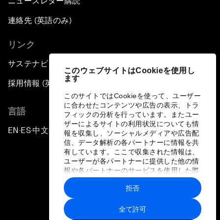
ニュースレター購読
連絡先 (英語のみ)
リンク
サステナビリティへの取り組み
このウェブサイトはCookieを使用し
ます
採用情報 (英語のみ)
このサイトではCookieを使って、ユーザー
に合わせたコンテンツや広告の表示、トラ
言語
フィックの分析を行っています。またユー
ザーによるサイトの利用状況についても情
EN
ES
中文
日本語
▪
▪
▪
報を収集し、ソーシャルメディアや広告配
信、データ解析の各パートナーに情報を共
有しています。ここで収集された情報は、
ユーザーが各パートナーに提供した他の情
報や各パートナーのサービスを使用した際
に収集された情報と組み合わされ、各パー
拒否
トナーによって使用されることがありま
プライバシーポリシーと利用規約
す。
全て許可
サイトマップ