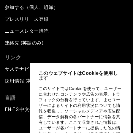
参加する（個人、組織）
プレスリリース登録
ニュースレター購読
連絡先 (英語のみ)
リンク
サステナビリティへの取り組み
このウェブサイトはCookieを使用し
ます
採用情報 (英語のみ)
このサイトではCookieを使って、ユーザー
に合わせたコンテンツや広告の表示、トラ
言語
フィックの分析を行っています。またユー
ザーによるサイトの利用状況についても情
EN
ES
中文
日本語
▪
▪
▪
報を収集し、ソーシャルメディアや広告配
信、データ解析の各パートナーに情報を共
有しています。ここで収集された情報は、
ユーザーが各パートナーに提供した他の情