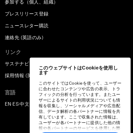
参加する（個人、組織）
プレスリリース登録
ニュースレター購読
連絡先 (英語のみ)
リンク
サステナビリティへの取り組み
このウェブサイトはCookieを使用し
ます
採用情報 (英語のみ)
このサイトではCookieを使って、ユーザー
に合わせたコンテンツや広告の表示、トラ
言語
フィックの分析を行っています。またユー
ザーによるサイトの利用状況についても情
EN
ES
中文
日本語
▪
▪
▪
報を収集し、ソーシャルメディアや広告配
信、データ解析の各パートナーに情報を共
有しています。ここで収集された情報は、
ユーザーが各パートナーに提供した他の情
報や各パートナーのサービスを使用した際