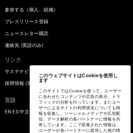
参加する（個人、組織）
プレスリリース登録
ニュースレター購読
連絡先 (英語のみ)
リンク
サステナビリティへの取り組み
このウェブサイトはCookieを使用し
ます
採用情報 (英語のみ)
このサイトではCookieを使って、ユーザー
に合わせたコンテンツや広告の表示、トラ
言語
フィックの分析を行っています。またユー
ザーによるサイトの利用状況についても情
EN
ES
中文
日本語
▪
▪
▪
報を収集し、ソーシャルメディアや広告配
信、データ解析の各パートナーに情報を共
有しています。ここで収集された情報は、
ユーザーが各パートナーに提供した他の情