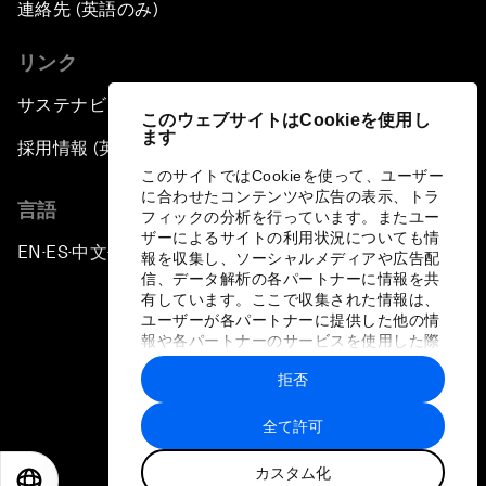
連絡先 (英語のみ)
リンク
サステナビリティへの取り組み
このウェブサイトはCookieを使用し
ます
採用情報 (英語のみ)
このサイトではCookieを使って、ユーザー
に合わせたコンテンツや広告の表示、トラ
言語
フィックの分析を行っています。またユー
ザーによるサイトの利用状況についても情
EN
ES
中文
日本語
▪
▪
▪
報を収集し、ソーシャルメディアや広告配
信、データ解析の各パートナーに情報を共
有しています。ここで収集された情報は、
ユーザーが各パートナーに提供した他の情
報や各パートナーのサービスを使用した際
に収集された情報と組み合わされ、各パー
拒否
トナーによって使用されることがありま
プライバシーポリシーと利用規約
す。
全て許可
サイトマップ
カスタム化
©
2026
世界経済フォーラム
EN
ES
中文
日本語