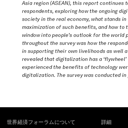
Asia region (ASEAN), this report
continues t
respondents, exploring how the ongoing digit
society in the real economy, what stands in 
maximization of such benefits, and how to t
window into people’s outlook for the world 
throughout the survey was how the responden
in supporting their own livelihoods as well 
revealed that digitalization has a ‘flywheel
experienced the benefits of technology wer
digitalization. The survey was conducted in
世界経済フォーラムについて
詳細