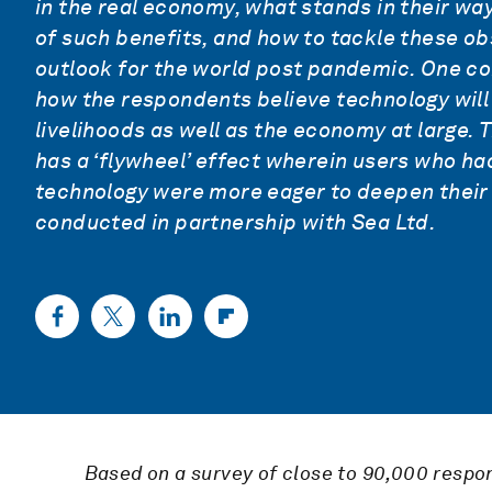
in the real economy, what stands in their way
of such benefits, and how to tackle these obs
outlook for the world post pandemic. One co
how the respondents believe technology will p
livelihoods as well as the economy at large. 
has a ‘flywheel’ effect wherein users who ha
technology were more eager to deepen their l
conducted in partnership with Sea Ltd.
Based on a survey of
close to 90,000 respo