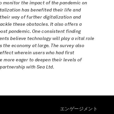
o monitor the impact of the pandemic on
alization has benefited their life and
their way of further digitalization and
ackle these obstacles. It also offers a
post pandemic. One consistent finding
ts believe technology will play a vital role
as the economy at large. The survey also
’ effect wherein users who had first
e more eager to deepen their levels of
 partnership with Sea Ltd.
エンゲージメント