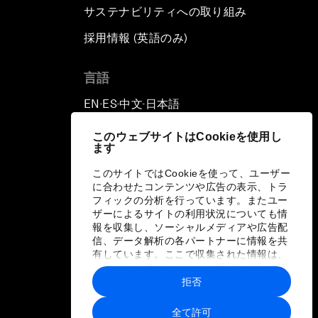
サステナビリティへの取り組み
採用情報 (英語のみ)
て
言語
EN
ES
中文
日本語
▪
▪
▪
このウェブサイトはCookieを使用し
ます
このサイトではCookieを使って、ユーザー
に合わせたコンテンツや広告の表示、トラ
フィックの分析を行っています。またユー
ザーによるサイトの利用状況についても情
報を収集し、ソーシャルメディアや広告配
信、データ解析の各パートナーに情報を共
有しています。ここで収集された情報は、
ユーザーが各パートナーに提供した他の情
報や各パートナーのサービスを使用した際
拒否
に収集された情報と組み合わされ、各パー
トナーによって使用されることがありま
全て許可