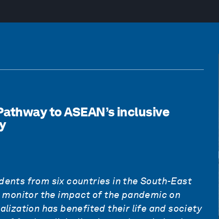
Pathway to ASEAN’s inclusive
ry
ndents
from six countries in the South-East
 monitor the impact of the pandemic on
lization has benefited their life and
society