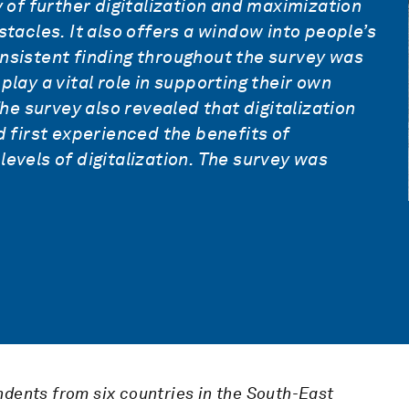
 of further digitalization and maximization
tacles. It also offers a window into people’s
nsistent finding throughout the survey was
lay a vital role in supporting their own
The survey also revealed that digitalization
d first experienced the benefits of
evels of digitalization. The survey was
ndents
from six countries in the South-East