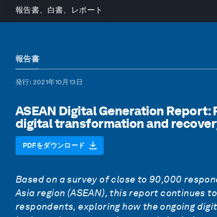
報告書、白書、レポート
報告書
発行
: 2021年10月13日
ASEAN Digital Generation Report: 
digital transformation and recove
PDFをダウンロード
Based on a survey of
close to 90,000 respo
Asia region (ASEAN), this report
continues to
respondents, exploring how the ongoing digita