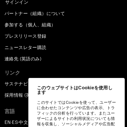
サインイン
パートナー（組織）について
参加する（個人、組織）
プレスリリース登録
ニュースレター購読
連絡先 (英語のみ)
リンク
サステナビリティへの取り組み
このウェブサイトはCookieを使用し
ます
採用情報 (英語のみ)
このサイトではCookieを使って、ユーザー
に合わせたコンテンツや広告の表示、トラ
言語
フィックの分析を行っています。またユー
ザーによるサイトの利用状況についても情
EN
ES
中文
日本語
▪
▪
▪
報を収集し、ソーシャルメディアや広告配