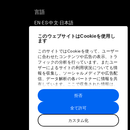
言語
EN
ES
中文
日本語
▪
▪
▪
このウェブサイトはCookieを使用し
ます
このサイトではCookieを使って、ユーザー
に合わせたコンテンツや広告の表示、トラ
フィックの分析を行っています。またユー
ザーによるサイトの利用状況についても情
報を収集し、ソーシャルメディアや広告配
信、データ解析の各パートナーに情報を共
有しています。ここで収集された情報は、
ユーザーが各パートナーに提供した他の情
報や各パートナーのサービスを使用した際
拒否
に収集された情報と組み合わされ、各パー
トナーによって使用されることがありま
全て許可
す。
カスタム化