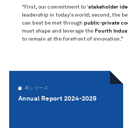
“First, our commitment to ‘
stakeholder id
leadership in today’s world; second, the be
can best be met through
public-private c
must shape and leverage the
Fourth Indust
to remain at the forefront of innovation.”
本シリーズ
Annual Report 2024-2025