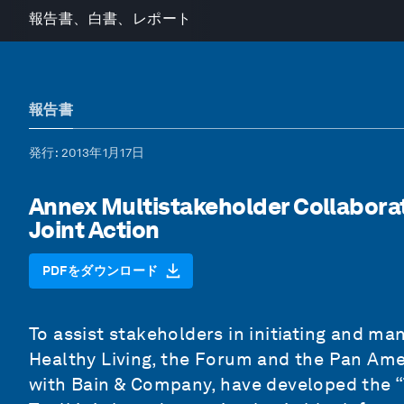
報告書、白書、レポート
報告書
発行
: 2013年1月17日
Annex Multistakeholder Collaboratio
Joint Action
PDFをダウンロード
To assist stakeholders in initiating and m
Healthy Living, the Forum and the Pan Amer
with Bain & Company, have developed the “T