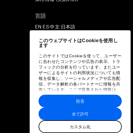
言語
EN
ES
中文
日本語
▪
▪
▪
このウェブサイトはCookieを使用し
ます
このサイトではCookieを使って、ユーザー
に合わせたコンテンツや広告の表示、トラ
フィックの分析を行っています。またユー
ザーによるサイトの利用状況についても情
報を収集し、ソーシャルメディアや広告配
信、データ解析の各パートナーに情報を共
有しています。ここで収集された情報は、
ユーザーが各パートナーに提供した他の情
報や各パートナーのサービスを使用した際
拒否
に収集された情報と組み合わされ、各パー
トナーによって使用されることがありま
全て許可
す。
カスタム化