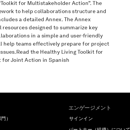
oolkit for Multistakeholder Action”. The
mework to help collaborations structure and
 includes a detailed Annex. The Annex
l resources designed to summarize key
llaborations in a simple and user-friendly
 help teams effectively prepare for project
ssues.Read the Healthy Living Toolkit for
 for Joint Action in Spanish
エンゲージメント
部門）
サインイン
パートナー（組織）につい