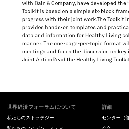
with Bain & Company, have developed the “T
Toolkit is based on a simple six-block fra
progress with their joint work.The Toolkit
provides hands-on templates and practica
data and information for Healthy Living co
manner. The one-page-per-topic format will
meetings and focus the discussion on key i
Joint ActionRead the Healthy Living Toolkit
世界経済フォーラムについて
詳細
私たちのストラテジー
センター（
私たちのアイデンティティ
会合