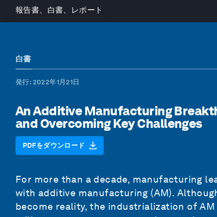
報告書、白書、レポート
白書
発行
: 2022年1月21日
An Additive Manufacturing Breakth
and Overcoming Key Challenges
PDFをダウンロード
For more than a decade, manufacturing lea
with additive manufacturing (AM). Although
become reality, the industrialization of AM