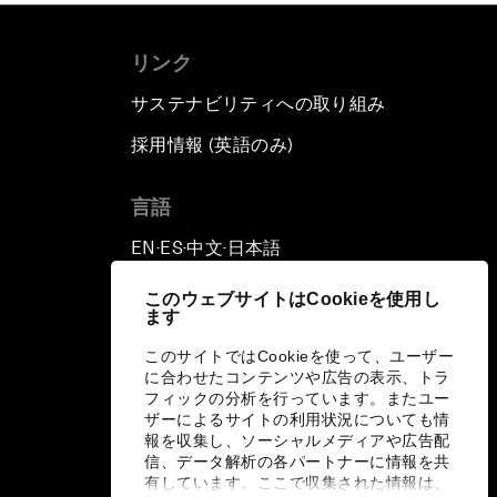
リンク
サステナビリティへの取り組み
採用情報 (英語のみ)
て
言語
EN
ES
中文
日本語
▪
▪
▪
このウェブサイトはCookieを使用し
ます
このサイトではCookieを使って、ユーザー
に合わせたコンテンツや広告の表示、トラ
フィックの分析を行っています。またユー
ザーによるサイトの利用状況についても情
報を収集し、ソーシャルメディアや広告配
信、データ解析の各パートナーに情報を共
有しています。ここで収集された情報は、