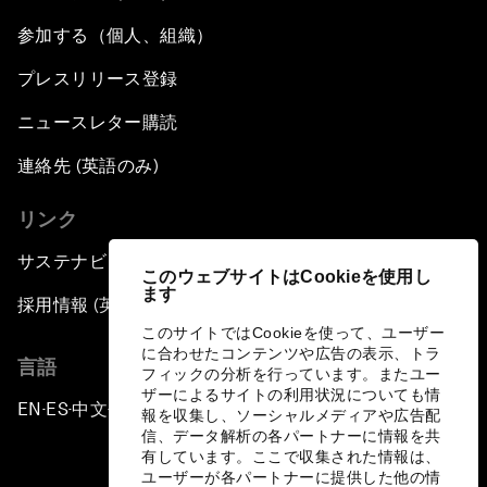
参加する（個人、組織）
プレスリリース登録
ニュースレター購読
連絡先 (英語のみ)
リンク
サステナビリティへの取り組み
このウェブサイトはCookieを使用し
ます
採用情報 (英語のみ)
このサイトではCookieを使って、ユーザー
に合わせたコンテンツや広告の表示、トラ
言語
フィックの分析を行っています。またユー
ザーによるサイトの利用状況についても情
EN
ES
中文
日本語
▪
▪
▪
報を収集し、ソーシャルメディアや広告配
信、データ解析の各パートナーに情報を共
有しています。ここで収集された情報は、
ユーザーが各パートナーに提供した他の情