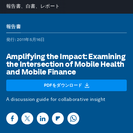
報告書、白書、レポート
報告書
発行
: 2011年5月16日
Amplifying the Impact: Examining
the Intersection of Mobile Health
and Mobile Finance
PDFをダウンロード
A discussion guide for collaborative insight