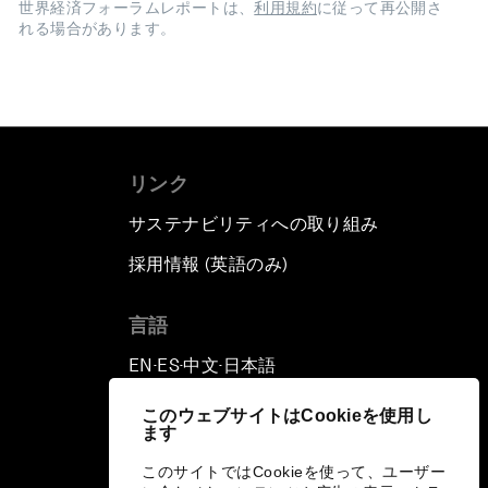
世界経済フォーラムレポートは、
利用規約
に従って再公開さ
れる場合があります。
リンク
サステナビリティへの取り組み
採用情報 (英語のみ)
て
言語
EN
ES
中文
日本語
▪
▪
▪
このウェブサイトはCookieを使用し
ます
このサイトではCookieを使って、ユーザー