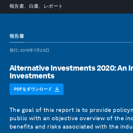
報告書、白書、レポート
報告書
発行
: 2015年7月23日
Alternative Investments 2020: An I
Investments
PDFをダウンロード
The goal of this report is to provide policy
public with an objective overview of the in
benefits and risks associated with the indu