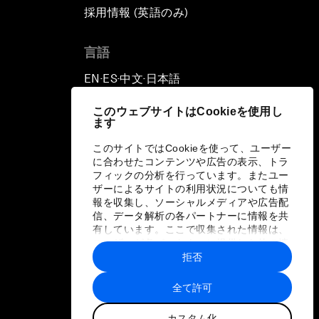
採用情報 (英語のみ)
て
言語
EN
ES
中文
日本語
▪
▪
▪
このウェブサイトはCookieを使用し
ます
このサイトではCookieを使って、ユーザー
に合わせたコンテンツや広告の表示、トラ
フィックの分析を行っています。またユー
ザーによるサイトの利用状況についても情
報を収集し、ソーシャルメディアや広告配
信、データ解析の各パートナーに情報を共
有しています。ここで収集された情報は、
ユーザーが各パートナーに提供した他の情
報や各パートナーのサービスを使用した際
拒否
に収集された情報と組み合わされ、各パー
トナーによって使用されることがありま
全て許可
す。
カスタム化