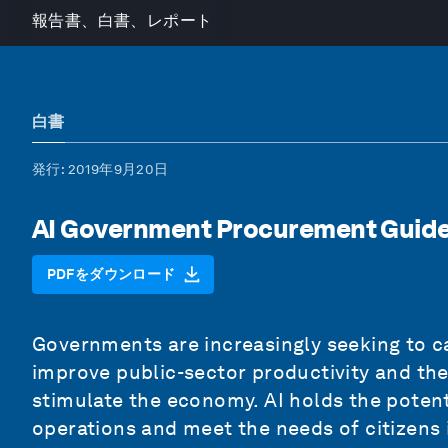
報告書、白書、レポート
白書
発行
: 2019年9月20日
AI Government Procurement Guide
PDFをダウンロード
Governments are increasingly seeking to ca
improve public-sector productivity and the 
stimulate the economy. AI holds the poten
operations and meet the needs of citizens 