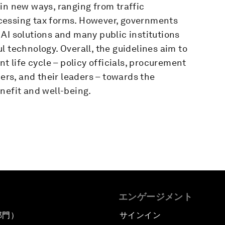
in new ways, ranging from traffic
cessing tax forms. However, governments
AI solutions and many public institutions
l technology. Overall, the guidelines aim to
t life cycle – policy officials, procurement
ders, and their leaders – towards the
nefit and well-being.
エンゲージメント
部門）
サインイン