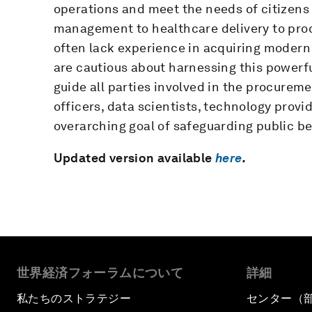
operations and meet the needs of citizens 
management to healthcare delivery to pro
often lack experience in acquiring modern 
are cautious about harnessing this powerfu
guide all parties involved in the procuremen
officers, data scientists, technology provi
overarching goal of safeguarding public be
Updated version available
here
.
世界経済フォーラムについて
詳細
私たちのストラテジー
センター（