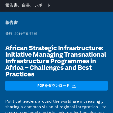
報告書、白書、レポート
報告書
発行
: 2014年5月7日
African Strategic Infrastructure:
Initiative Managing Transnational
Infrastructure Programmes in
Africa – Challenges and Best
Practices
PDFをダウンロード
Political leaders around the world are increasingly
sharing a common vision of regional integration – to
open up regional markets, link production clusters