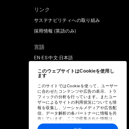
リンク
サステナビリティへの取り組み
採用情報 (英語のみ)
て
言語
EN
ES
中文
日本語
▪
▪
▪
このウェブサイトはCookieを使用し
ます
このサイトではCookieを使って、ユーザー
に合わせたコンテンツや広告の表示、トラ
フィックの分析を行っています。またユー
ザーによるサイトの利用状況についても情
報を収集し、ソーシャルメディアや広告配
信、データ解析の各パートナーに情報を共
有しています。ここで収集された情報は、
ユーザーが各パートナーに提供した他の情