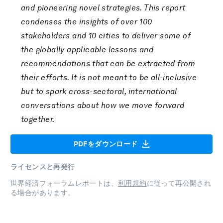
and pioneering novel strategies. This report
condenses the insights of over 100
stakeholders and 10 cities to deliver some of
the globally applicable lessons and
recommendations that can be extracted from
their efforts. It is not meant to be all-inclusive
but to spark cross-sectoral, international
conversations about how we move forward
together.
PDFをダウンロード
ライセンスと再発行
世界経済フォーラムレポートは、
利用規約
に従って再公開され
る場合があります。