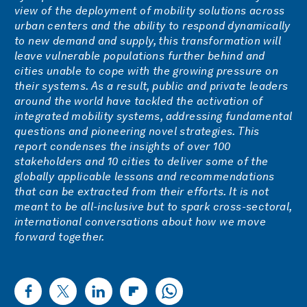
view of the deployment of mobility solutions across
urban centers and the ability to respond dynamically
to new demand and supply, this transformation will
leave vulnerable populations further behind and
cities unable to cope with the growing pressure on
their systems. As a result, public and private leaders
around the world have tackled the activation of
integrated mobility systems, addressing fundamental
questions and pioneering novel strategies. This
report condenses the insights of over 100
stakeholders and 10 cities to deliver some of the
globally applicable lessons and recommendations
that can be extracted from their efforts. It is not
meant to be all-inclusive but to spark cross-sectoral,
international conversations about how we move
forward together.