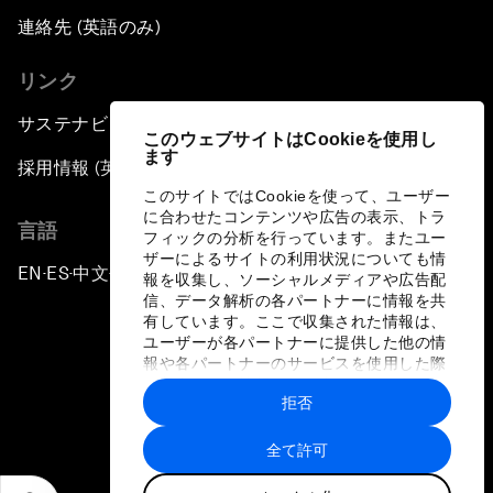
連絡先 (英語のみ)
リンク
サステナビリティへの取り組み
このウェブサイトはCookieを使用し
ます
採用情報 (英語のみ)
このサイトではCookieを使って、ユーザー
に合わせたコンテンツや広告の表示、トラ
言語
フィックの分析を行っています。またユー
ザーによるサイトの利用状況についても情
EN
ES
中文
日本語
▪
▪
▪
報を収集し、ソーシャルメディアや広告配
信、データ解析の各パートナーに情報を共
有しています。ここで収集された情報は、
ユーザーが各パートナーに提供した他の情
報や各パートナーのサービスを使用した際
に収集された情報と組み合わされ、各パー
拒否
トナーによって使用されることがありま
プライバシーポリシーと利用規約
す。
全て許可
サイトマップ