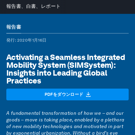
報告書、白書、レポート
報告書
発行
: 2020年1月16日
Activating a Seamless Integrated
Mobility System (SIMSystem):
Insights into Leading Global
Practices
PDFをダウンロード
A fundamental transformation of how we – and our
goods – move is taking place, enabled by a plethora
of new mobility technologies and motivated in part
by exponential urbanization. Without a bird’s eye