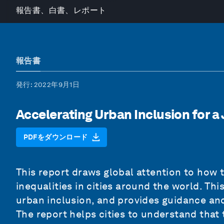
報告書、白書、レポート
報告書
発行
: 2022年9月1日
Accelerating Urban Inclusion for a
PDFをダウンロード
This report draws global attention to how
inequalities in cities around the world. Th
urban inclusion, and provides guidance and 
The report helps cities to understand that