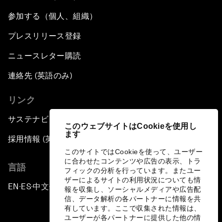
参加する（個人、組織）
プレスリリース登録
ニュースレター購読
連絡先 (英語のみ)
リンク
サステナビリティへの取り組み
このウェブサイトはCookieを使用し
ます
採用情報 (英語のみ)
このサイトではCookieを使って、ユーザー
に合わせたコンテンツや広告の表示、トラ
言語
フィックの分析を行っています。またユー
ザーによるサイトの利用状況についても情
EN
ES
中文
日本語
▪
▪
▪
報を収集し、ソーシャルメディアや広告配
信、データ解析の各パートナーに情報を共
有しています。ここで収集された情報は、
ユーザーが各パートナーに提供した他の情