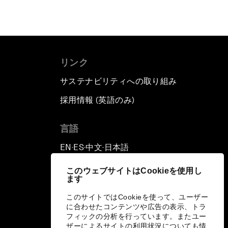
リンク
サステナビリティへの取り組み
採用情報 (英語のみ)
て
言語
EN
ES
中文
日本語
▪
▪
▪
このウェブサイトはCookieを使用し
ます
このサイトではCookieを使って、ユーザー
に合わせたコンテンツや広告の表示、トラ
フィックの分析を行っています。またユー
ザーによるサイトの利用状況についても情