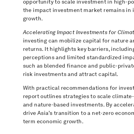
opportunity to scale investment in high-po
the impact investment market remains in it
growth.
Accelerating Impact Investments for Climat
investing can mobilize capital for nature a
returns. It highlights key barriers, includi
perceptions and limited standardized imp
such as blended finance and public-private
risk investments and attract capital.
With practical recommendations for invest
report outlines strategies to scale climate
and nature-based investments. By accelera
drive Asia’s transition to a net-zero econ
term economic growth.