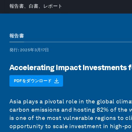
報告書、白書、レポート
報告書
発行
: 2025年3月17日
Accelerating Impact Investments fo
PDFをダウンロード
Asia plays a pivotal role in the global cli
carbon emissions and hosting 82% of the wo
is one of the most vulnerable regions to cl
opportunity to scale investment in high-po