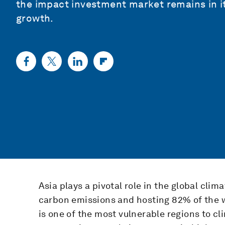
the impact investment market remains in it
growth.
Asia plays a pivotal role in the global cli
carbon emissions and hosting 82% of the wo
is one of the most vulnerable regions to cl