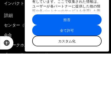
有しています。ここで収集された情報は、
インパクト
ユーザーが各パートナーに提供した他の情
報や各パートナーのサービスを使用した際
詳細
に収集された情報と組み合わされ、各パー
拒否
トナーによって使用されることがありま
センター（部門）
す。
全て許可
会合
カスタム化
EN
ES
中文
日本語
ステークホルダーのコミュニティ
「フォーラム・ストーリー」
プレスリリース
フォトギャラリー
ビデオ
ポッドキャスト
エンゲージメント