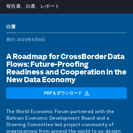
報告書、白書、レポート
白書
発行
: 2020年6月9日
A Roadmap for CrossBorder Data
Flows: Future-Proofing
Readiness and Cooperation in the
New Data Economy
PDFをダウンロード
The World Economic Forum partnered with the
Bahrain Economic Development Board and a
Steering Committee-led project community of
organizations from around the world to co-design