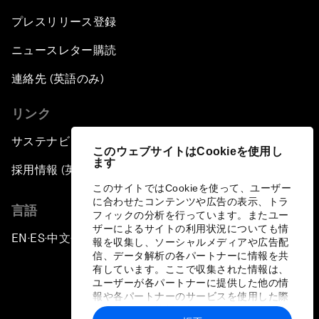
プレスリリース登録
ニュースレター購読
連絡先 (英語のみ)
リンク
サステナビリティへの取り組み
このウェブサイトはCookieを使用し
ます
採用情報 (英語のみ)
このサイトではCookieを使って、ユーザー
に合わせたコンテンツや広告の表示、トラ
言語
フィックの分析を行っています。またユー
ザーによるサイトの利用状況についても情
EN
ES
中文
日本語
▪
▪
▪
報を収集し、ソーシャルメディアや広告配
信、データ解析の各パートナーに情報を共
有しています。ここで収集された情報は、
ユーザーが各パートナーに提供した他の情
報や各パートナーのサービスを使用した際
に収集された情報と組み合わされ、各パー