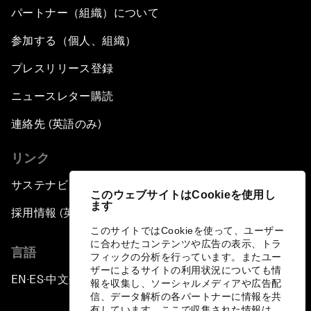
パートナー（組織）について
参加する（個人、組織）
プレスリリース登録
ニュースレター購読
連絡先 (英語のみ)
リンク
サステナビリティへの取り組み
このウェブサイトはCookieを使用し
ます
採用情報 (英語のみ)
このサイトではCookieを使って、ユーザー
に合わせたコンテンツや広告の表示、トラ
言語
フィックの分析を行っています。またユー
ザーによるサイトの利用状況についても情
EN
ES
中文
日本語
▪
▪
▪
報を収集し、ソーシャルメディアや広告配
信、データ解析の各パートナーに情報を共
有しています。ここで収集された情報は、