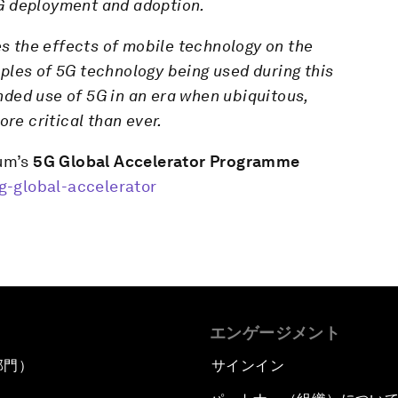
5G deployment and adoption.
nes the effects of mobile technology on the
ples of 5G technology being used during this
nded use of 5G in an era when ubiquitous,
e critical than ever.
um’s
5G Global Accelerator Programme
g-global-accelerator
エンゲージメント
部門）
サインイン