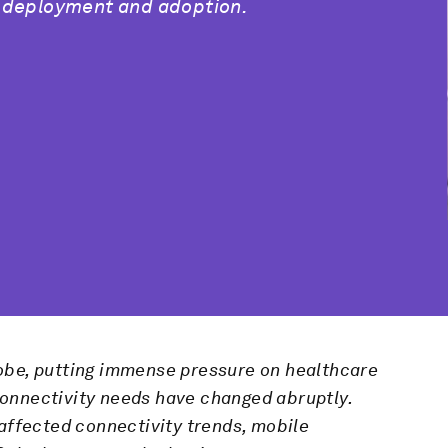
G deployment and adoption.
obe, putting immense pressure on healthcare
onnectivity needs have changed abruptly.
affected connectivity trends, mobile