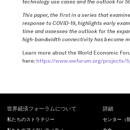
technology use cases and the outlook for 
This paper, the first in a series that exami
response to COVID-19, highlights early exam
time and assesses the outlook for the expa
high-bandwidth connectivity has become mor
Learn more about the World Economic For
here:
https://www.weforum.org/projects/5
世界経済フォーラムについて
詳細
私たちのストラテジー
センター（