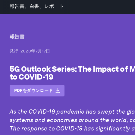
報告書、白書、レポート
報告書
発行
: 2020年7月17日
5G Outlook Series: The Impact of 
to COVID-19
PDFをダウンロード
As the COVID-19 pandemic has swept the glo
systems and economies around the world, co
The response to COVID-19 has significantly 