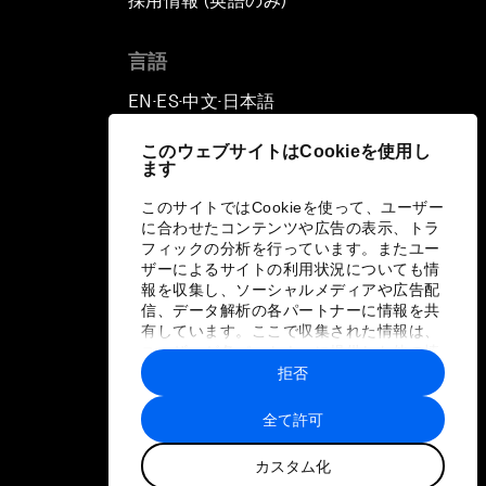
採用情報 (英語のみ)
て
言語
EN
ES
中文
日本語
▪
▪
▪
このウェブサイトはCookieを使用し
ます
このサイトではCookieを使って、ユーザー
に合わせたコンテンツや広告の表示、トラ
フィックの分析を行っています。またユー
ザーによるサイトの利用状況についても情
報を収集し、ソーシャルメディアや広告配
信、データ解析の各パートナーに情報を共
有しています。ここで収集された情報は、
ユーザーが各パートナーに提供した他の情
報や各パートナーのサービスを使用した際
拒否
に収集された情報と組み合わされ、各パー
トナーによって使用されることがありま
全て許可
す。
カスタム化