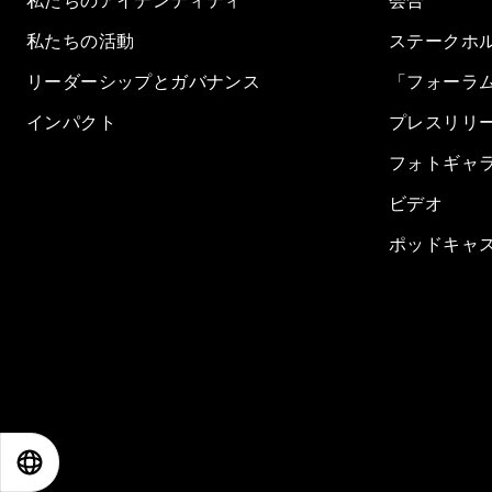
私たちのアイデンティティ
会合
私たちの活動
ステークホ
リーダーシップとガバナンス
「フォーラ
インパクト
プレスリリ
フォトギャ
ビデオ
ポッドキャ
EN
ES
中文
日本語