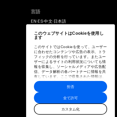
言語
EN
ES
中文
日本語
▪
▪
▪
このウェブサイトはCookieを使用し
ます
このサイトではCookieを使って、ユーザー
に合わせたコンテンツや広告の表示、トラ
フィックの分析を行っています。またユー
ザーによるサイトの利用状況についても情
報を収集し、ソーシャルメディアや広告配
信、データ解析の各パートナーに情報を共
有しています。ここで収集された情報は、
ユーザーが各パートナーに提供した他の情
報や各パートナーのサービスを使用した際
拒否
に収集された情報と組み合わされ、各パー
トナーによって使用されることがありま
全て許可
す。
カスタム化