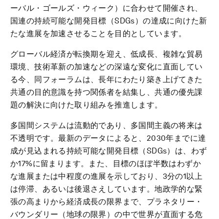
ーバル・ゴールズ・ウィーク）に合わせて開催され、
国連の持続可能な開発目標（SDGs）の達成に向けた新
たな進展を加速させることを目的としています。
グローバル経済が転換期を迎え、低成長、複雑な貿易
環境、技術革新の加速などの深遠な変化に直面してい
る今、同フォーラムは、長年にわたり築き上げてきた
共通の目的意識を持つ関係者を結集し、共通の優先課
題の解決に向けた取り組みを推進します。
多国間システムは流動的であり、多国間主義の将来は
不透明です。最新のデータによると、2030年までに達
成が見込まれる持続可能な開発目標（SDGs）は、わず
か17%に留まります。また、目標のほぼ半数はわずか
な進展または中程度の進展を示しており、3分の1以上
は停滞、あるいは後退さえしています。地政学的な緊
張の高まりから経済成長の限界まで、プラネタリー・
バウンダリー（地球の限界）の中で世界が直面する危