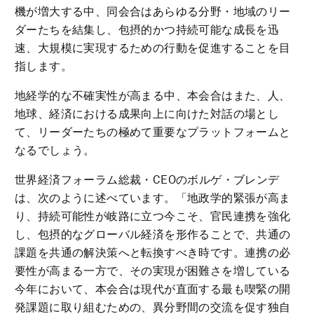
機が増大する中、同会合はあらゆる分野・地域のリー
ダーたちを結集し、包摂的かつ持続可能な成長を迅
速、大規模に実現するための行動を促進することを目
指します。
地経学的な不確実性が高まる中、本会合はまた、人、
地球、経済における成果向上に向けた対話の場とし
て、リーダーたちの極めて重要なプラットフォームと
なるでしょう。
世界経済フォーラム総裁・CEOのボルゲ・ブレンデ
は、次のように述べています。「地政学的緊張が高ま
り、持続可能性が岐路に立つ今こそ、官民連携を強化
し、包摂的なグローバル経済を形作ることで、共通の
課題を共通の解決策へと転換すべき時です。連携の必
要性が高まる一方で、その実現が困難さを増している
今年において、本会合は現代が直面する最も喫緊の開
発課題に取り組むための、異分野間の交流を促す独自