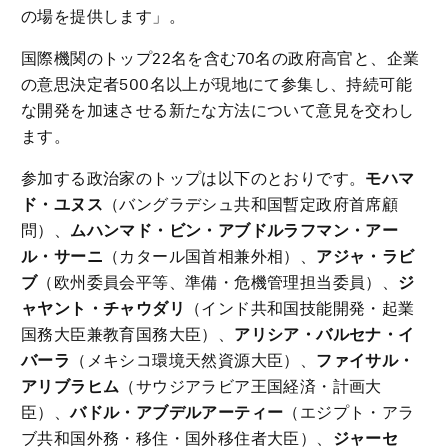
の場を提供します」。
国際機関のトップ22名を含む70名の政府高官と、企業
の意思決定者500名以上が現地にて参集し、持続可能
な開発を加速させる新たな方法について意見を交わし
ます。
参加する政治家のトップは以下のとおりです。
モハマ
ド・ユヌス
（バングラデシュ共和国暫定政府首席顧
問）、
ムハンマド・ビン・アブドルラフマン・アー
ル・サーニ
（カタール国首相兼外相）、
アジャ・ラビ
ブ
（欧州委員会平等、準備・危機管理担当委員）、
ジ
ャヤント・チャウダリ
（インド共和国技能開発・起業
国務大臣兼教育国務大臣）、
アリシア・バルセナ・イ
バーラ
（メキシコ環境天然資源大臣）、
ファイサル・
アリブラヒム
（サウジアラビア王国経済・計画大
臣）、
バドル・アブデルアーティー
（エジプト・アラ
ブ共和国外務・移住・国外移住者大臣）、
ジャーセ