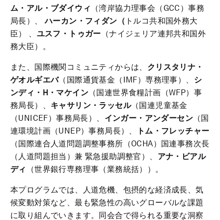
ム・アル・ブダイウィ
（湾岸協力理事会（GCC）事務
局長）、
ハーカン・フィダン（
トルコ共和国外務大
臣） 、
ユスフ・トゥガー
（ナイジェリア連邦共和国外
務大臣）。
また、国際機関コミュニティからは、
クリスタリナ・
ゲオルギエバ
（国際通貨基金（IMF）専務理事）、
シ
ンディ・
H・マケイン
（国連世界食糧計画（WFP）事
務局長）、
キャサリン・ラッセル
（国連児童基金
（UNICEF）事務局長）、
インガー・アンダーセン
（国
連環境計画（UNEP）事務局長）、
トム・フレッチャー
（国際連合人道問題調整事務所（OCHA）国連事務次長
（人道問題担当）兼 緊急援助調整官）、
アナ・ビアル
ディ
（世界銀行専務理事（業務統括））。
本プログラムでは、人道危機、包摂的な経済成長、気
候変動対策など、最も緊急性の高いグローバルな課題
に取り組んでいきます。同会合で得られる重要な洞察