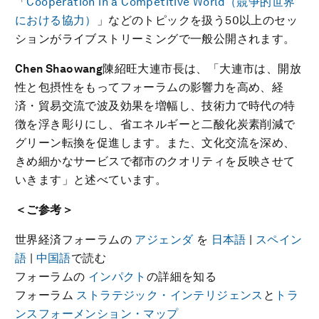
「
Cooperation in a Competitive World（競争的世界
における協力）
」などのトピックを扱う50以上のセッ
ションがライブストリーミングで一般公開されます。
Chen Shaowang
陳紹旺大連市長は、「大連市は、開放
性と包摂性をもってフォーラムの影響力を高め、経
済・貿易交流で波及効果を増幅し、技術力で時代の特
徴を浮き彫りにし、省エネルギーと二酸化炭素削減で
グリーン転換を促進します。また、文化交流を深め、
きめ細かなサービスで都市のクオリティを反映させて
いきます」と述べています。
＜ご参考＞
世界経済フォーラムの
アジェンダ
を
日本語
|
スペイン
語
|
中国語
で読む
フォーラムの
インパクト
の詳細を知る
フォーラム
ストラテジック・インテリジェンス
と
トラ
ンスフォーメンション・マップ