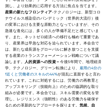
測し、より効果的に応用する方法に焦点を当てます。
産業の新たなフロンティア
-テクノロジーは、新型コロ
ナウイルス感染症のパンデミック（世界的大流行）後
の変革における主要な原動力となっていますが、その
急速な進化には、多くの人が準備不足だと感じていま
す。また、ネットゼロ経済への移行も極めて重要であ
り、産業界は早急な対応を迫られています。本会合で
は、新たな成長源をグローバルに解き放つことを支援
する産業のトランスフォーメーション戦略について議
論します。
人的資源への投資 –
今後5年間で、地理経済
学、テクノロジー、グリーン転換により、
雇用の4分の
1近くと労働者のスキルの44%
が混乱に直面すると言わ
れています。これに対処するには、労働力の再教育と
アップスキリング（技能向上）のための協調的な取り
組みが必要です。本会合では、スキル需要の変化を管
理し、レジリエンス（強靭性）のある労働力を確保す
るための革新的なアプローチを探ります。
気候、自