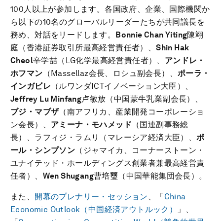
100人以上が参加します。各国政府、企業、国際機関か
ら以下の10名のグローバルリーダーたちが共同議長を
務め、対話をリードします。
Bonnie Chan Yiting
陳翊
庭（香港証券取引所最高経営責任者）、
Shin Hak
Cheol
辛学喆（LG化学最高経営責任者）、
アンドレ・
ホフマン
（Massellaz会長、ロシュ副会長）、
ポーラ・
インガビレ
（ルワンダICTイノベーション大臣）、
Jeffrey Lu Minfang
卢敏放（中国蒙牛乳業副会長）、
ブジ・マブザ
（南アフリカ、産業開発コーポレーショ
ン会長）、
アミーナ・モハメッド
（国連副事務総
長）、ラフィジ・ラムリ（マレーシア経済大臣）、
ポ
ール・シンプソン
（ジャマイカ、コーナーストーン・
ユナイテッド・ホールディングス創業者兼最高経営責
任者）、
Wen Shugang
曹培璽（中国華能集団会長）。
また、
開幕のプレナリー・セッション
、「
China
Economic Outlook（中国経済アウトルック）
」、