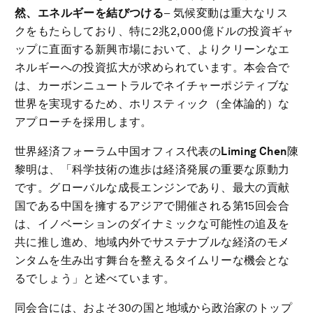
然、エネルギーを結びつける
– 気候変動は重大なリス
クをもたらしており、特に2兆2,000億ドルの投資ギャ
ップに直面する新興市場において、よりクリーンなエ
ネルギーへの投資拡大が求められています。本会合で
は、カーボンニュートラルでネイチャーポジティブな
世界を実現するため、ホリスティック（全体論的）な
アプローチを採用します。
世界経済フォーラム中国オフィス代表の
Liming Chen
陳
黎明は、「科学技術の進歩は経済発展の重要な原動力
です。グローバルな成長エンジンであり、最大の貢献
国である中国を擁するアジアで開催される第15回会合
は、イノベーションのダイナミックな可能性の追及を
共に推し進め、地域内外でサステナブルな経済のモメ
ンタムを生み出す舞台を整えるタイムリーな機会とな
るでしょう」と述べています。
同会合には、およそ30の国と地域から政治家のトップ