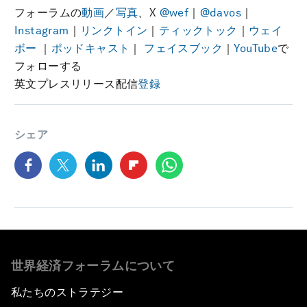
フォーラムの
動画
／
写真
、X
@wef
｜
@davos
｜
Instagram
｜
リンクトイン
｜
ティックトック
｜
ウェイ
ボー
｜
ポッドキャスト
｜
フェイスブック
｜
YouTube
で
フォローする
英文プレスリリース配信
登録
シェア
世界経済フォーラムについて
私たちのストラテジー