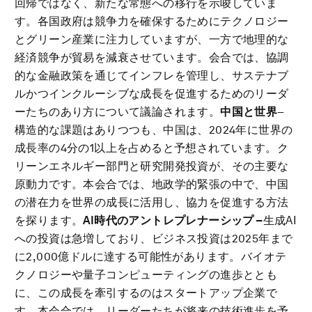
回帰ではなく、新たな常態への移行を示唆していま
す。各国政府は競争力を確保するためにテクノロジー
とグリーン産業に注力していますが、一方で地理的な
経済競争が貿易を減衰させています。会合では、協調
的な金融政策を通じてインフレを管理し、サステナブ
ルかつインクルーシブな成長を促進するためのリーダ
ーたちのあり方について議論されます。
中国と世界
–
構造的な課題はありつつも、中国は、2024年に世界の
成長率の4分の1以上を占めると予想されています。ク
リーンエネルギー部門と研究開発投資が、その主要な
原動力です。本会合では、地政学的緊張の中で、中国
の潜在力を世界の成長に活用し、協力を促進する方法
を探ります。
AI時代のアントレプレナーシップ –
生成AI
への投資は急増しており、ビジネス投資は2025年まで
に2,000億ドルに達する可能性があります。バイオテ
クノロジーや量子コンピューティングの進歩ととも
に、この成長を牽引するのはスタートアップ企業で
す。本会合では、リーダーたちが将来の技術進歩を予