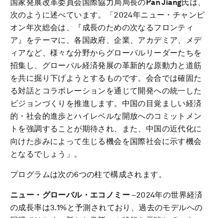
国家発展改革委員会国際協力局局長の
Pan Jiang
氏は、
次のように述べています。「2024年ニュー・チャンピ
オン年次総会は、『成長のための次なるフロンティ
ア』をテーマに、各国政府、企業、アカデミア、メデ
ィアなど、様々な分野からグローバルリーダーたちを
招集し、グローバル経済発展の革新的な原動力と道筋
を共に掘り下げようとするものです。会合では確固た
る対話とコラボレーションを通じて開発への統一した
ビジョンづくりを推進します。中国の目覚ましい経済
的・社会的進歩とハイレベルな開放へのコミットメン
トを強調することが期待され、また、中国の近代化に
向けた歩みによって生じる機会を国際社会に示す機会
となるでしょう」。
プログラムは次の6つの柱で構成されます。
ニュー・グローバル・エコノミー
–2024年の世界経済
の成長率は3.1%と予測されており、過去のモデルへの