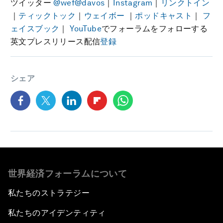
ツイッター
@wef
@davos
｜
Instagram
｜
リンクトイン
｜
ティックトック
｜
ウェイボー
｜
ポッドキャスト
｜
フ
ェイスブック
｜
YouTube
でフォーラムをフォローする
英文プレスリリース配信
登録
シェア
世界経済フォーラムについて
私たちのストラテジー
私たちのアイデンティティ