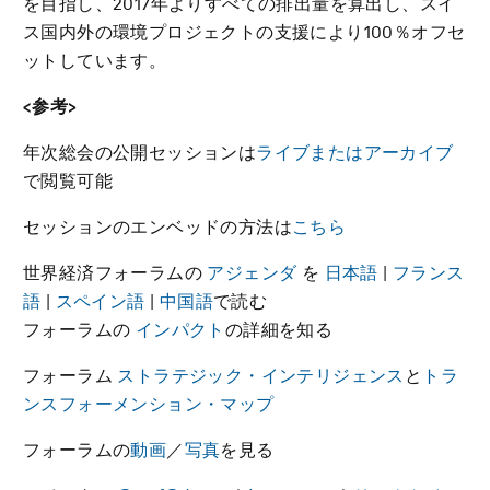
を目指し、2017年よりすべての排出量を算出し、スイ
ス国内外の環境プロジェクトの支援により100％オフセ
ットしています。
<
参考
>
年次総会の公開セッションは
ライブまたはアーカイブ
で閲覧可能
セッションのエンベッドの方法は
こちら
世界経済フォーラムの
アジェンダ
を
日本語
|
フランス
語
|
スペイン語
|
中国語
で読む
フォーラムの
インパクト
の詳細を知る
フォーラム
ストラテジック・インテリジェンス
と
トラ
ンスフォーメンション・マップ
フォーラムの
動画
／
写真
を見る