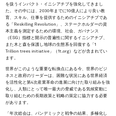
を扱うインパクト・イニシアチブを強化してきまし
た。その中には、2030年までに10億人により良い教
育、スキル、仕事を提供するためのイニシアチブであ
る「Reskilling Revolution」、ステークホルダーの資
本主義を測定するための環境、社会、ガバナンス
（ESG）指標と開示の普遍性に関するイニシアチブ、
また木と森を保護し地球の生態系を回復する「1
Trillion trees initiative」（1t.org）などが含まれてい
ます。
世界がこのような重要な転換点にある今、世界のビジ
ネスと政府のリーダーは、困難な状況にある世界経済
を活性化と第4次産業革命の進展に向けた取り組みを強
化し、人類にとって唯一最大の脅威である気候変動に
取り組むための長期政策と戦略の策定に協力する必要
があります。
「年次総会は、パンデミックと戦争の結果、多極化し