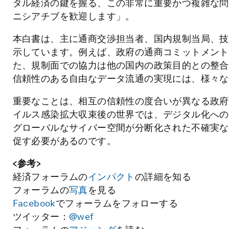
タル経済の鍵を握る、この非常に重要かつ複雑な問
ニシアチブを歓迎します」。
本白書は、主に通商交渉担当者、国内規制当局、技
示しています。例えば、政府の通商コミットメント
た、規制面での協力は他の国内の政策目的との整合
信頼性のある自由なデータ流通の実現には、様々な
重要なことは、相互の信頼性の度合いが異なる政府
イルス感染拡大収束後の世界では、デジタル化への
グローバルなサイバー空間が分断化された不確実な
促す必要があるのです。
<参考>
経済フォーラムの
インパクト
の詳細を知る
フォーラムの
写真
を見る
Facebook
でフォーラムをフォローする
ツイッター：
@wef