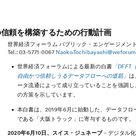
の信頼を構築するための行動計画
世界経済フォーラム パブリック・エンゲージメント
Tel.: 03-5771-0067
Naoko.Tochibayashi@weforum
世界経済フォーラムによる最新の白書
「
DFFT
自由かつ信頼しうるデータフローへの道筋」
は
ータ流通によって成り立っていることを強調し
の方策を示しています。
本白書は、2019年6月に始動した、データフ
である「大阪トラック」に寄与するものです。
2020年6月
10
日、スイス・ジュネーブ
– デジタル