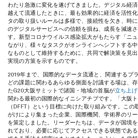
わたり急激に変化を遂げてきました。デジタル経済
越えて流通したときに、最も効果的に経済を活性化
タの取り扱いルールは多様で、接続性を欠き、時に
のデジタルサービスへの信頼を損ね、成長を減速さ
す。新型コロナウイルス感染拡大がもたらす「ニュ
ながり、様々なタスクがオンラインへシフトする中
なものとして維持するために、共同で解決策を見出
実現の方策を示すものです。
2019年まで、国際的なデータ流通と、関連する
どの課題に関わるあらゆる側面を討議する場は、存
たG20大阪サミットで諸国・地域の首脳が
立ち上げ
関わる最初の国際的なイニシアチブです。「大阪ト
（DFFT）という目標に向けた取り組みです。こ
がけにより集まった企業、国際機関、学術界のリー
を策定しました。リーダーたちは、データが国境を
れており、必要に応じてアクセスできる状態である