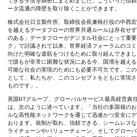
できる手法を綿密にまとめました。こういった信頼
ータ流通の障壁を取り除くことができます。
株式会社日立製作所、取締役会長兼執行役の中西宏
を越えるデータフローの世界共通ルールは存在せず
のある」データフローがデジタル社会にとって重要
ク」で討議されて以来、世界経済フォーラムのコミ
向けた明確な道筋をつけるために取り組んできまし
で誰もが非常に困難な状況にある今、国境を越える
可能な社会の実現のためにも必要不可欠です。この
として、私たちが、このコンセプトをともに実現さ
ものです」。
英国BTグループ、グローバルサービス最高経営責任者（
は、次のように述べています。「当社の多国籍のお
ルな高性能ネットワークを通じて迅速かつ安全にデ
おります。統制が取れ、信頼できる、シームレスな
ライチェーンやバリューチェーン、そしてグローバ