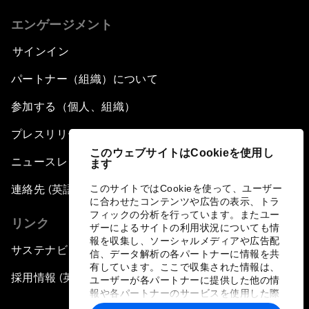
エンゲージメント
サインイン
パートナー（組織）について
参加する（個人、組織）
プレスリリース登録
このウェブサイトはCookieを使用し
ニュースレター購読
ます
連絡先 (英語のみ)
このサイトではCookieを使って、ユーザー
に合わせたコンテンツや広告の表示、トラ
フィックの分析を行っています。またユー
リンク
ザーによるサイトの利用状況についても情
報を収集し、ソーシャルメディアや広告配
サステナビリティへの取り組み
信、データ解析の各パートナーに情報を共
有しています。ここで収集された情報は、
採用情報 (英語のみ)
ユーザーが各パートナーに提供した他の情
報や各パートナーのサービスを使用した際
に収集された情報と組み合わされ、各パー