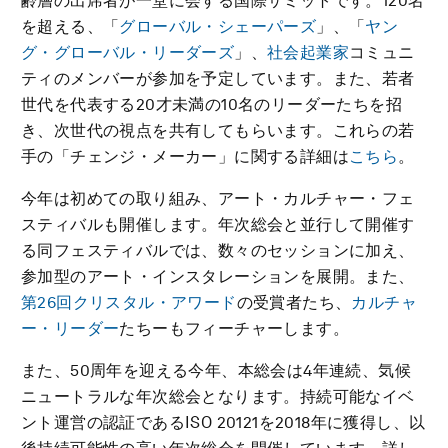
齢層の出席者が一堂に会する国際サミットです。120名
を超える、「
グローバル・シェーパーズ
」、「
ヤン
グ・グローバル・リーダーズ
」、
社会起業家
コミュニ
ティのメンバーが参加を予定しています。また、若者
世代を代表する20才未満の10名のリーダーたちを招
き、次世代の視点を共有してもらいます。これらの若
手の「チェンジ・メーカー」に関する詳細は
こちら
。
今年は初めての取り組み、アート・カルチャー・フェ
スティバルも開催します。年次総会と並行して開催す
る同フェスティバルでは、数々のセッションに加え、
参加型のアート・インスタレーションを展開。また、
第26回クリスタル・アワード
の受賞者たち、
カルチャ
ー・リーダー
たちーもフィーチャーします。
また、50周年を迎える今年、本総会は4年連続、気候
ニュートラルな年次総会となります。持続可能なイベ
ント運営の認証であるISO 20121を2018年に獲得し、以