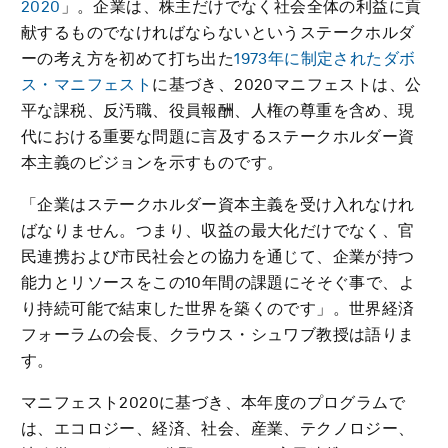
2020
」。企業は、株主だけでなく社会全体の利益に貢
献するものでなければならないというステークホルダ
ーの考え方を初めて打ち出た
1973年に制定されたダボ
ス・マニフェスト
に基づき、2020マニフェストは、公
平な課税、反汚職、役員報酬、人権の尊重を含め、現
代における重要な問題に言及するステークホルダー資
本主義のビジョンを示すものです。
「企業はステークホルダー資本主義を受け入れなけれ
ばなりません。つまり、収益の最大化だけでなく、官
民連携および市民社会との協力を通じて、企業が持つ
能力とリソースをこの10年間の課題にそそぐ事で、よ
り持続可能で結束した世界を築くのです」。世界経済
フォーラムの会長、クラウス・シュワブ教授は語りま
す。
マニフェスト2020に基づき、本年度のプログラムで
は、エコロジー、経済、社会、産業、テクノロジー、