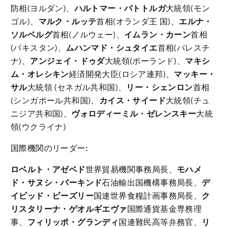
防相(ヨルダン)、
ハルトマー・バトトルガ
大統領(モン
ゴル)、
マルク・ルッテ
首相(オランダ王 国)、
エルナ・
ソルベルグ
首相(ノルウェー)、
イムラン・カーン
首相
(パキスタン)、
ムハンマド・シュタイエ
首相(パレスチ
ナ)、
アンジェイ・ドゥダ
大統領(ポーランド)、
マキシ
ム・オレシキン
経済開発大臣(ロシア連邦)、
マッキー・
サル
大統領 (セネガル共和国)、
リー・シェンロン
首相
(シンガポール共和国)、
カイス・サイード
大統領(チュ
ニジア共和国)、
ヴォロディーミル・ゼレンスキー
大統
領(ウクライナ)
国際機関のリーダー:
ロベルト・アゼベド
世界貿易機関事務局長、
モハメ
ド・サヌシ・バーキンド
石油輸出国機構事務局長、
デ
イビッド・ビーズリー
国連世界食糧計画事務局長、
ク
リスタリーナ・ゲオルギエヴァ
国際通貨基金専務理
事、
フィリッポ・グランディ
国連難民高等弁務官、
リ