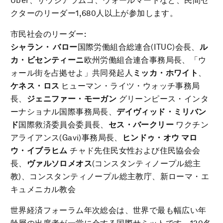
Uber、サウジアラムコ、ウォールマートなど、民間セ
クターのリーダー1,680人以上が参加します。
市民社会のリーダー:
シャラン・ バロー
国際労働組合総連合(ITUC)会長、
ル
カ・ビセンティーニ
欧州労働組合連合事務局長、「ウ
ォール街を占拠せよ」共同発起人
ミッカ・ホワイト
、
ケネス・ロス
ヒューマン・ライツ・ウォッチ事務局
長、
ジェニファー・モーガン
グリーンピース・インタ
ーナショナル国際事務局長、
デイヴィッド・ミリバン
ド
国際救済委員会委員長、
セス・バークリー
ワクチン
アライアンス(Gavi)事務局長、
ヒンドゥ・オウ マロ
ウ・イブラヒム
チャド先住民女性および住民協会会
長、
ヴァルソロメオス
(コンスタンティノープル総主
教)、コンスタンティノープル総主教庁、新ローマ・エ
キュメニカル教会
世界経済フォーラム年次総会は、世界で最も幅広い年