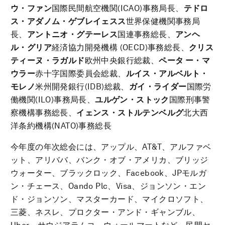
ウ・ファン
国際民間航空機関(ICAO)事務局長、
テドロ
ス・アダノム・ゲブレイェスス
世界保健機関事務局
長、
アントニオ・グテーレス
国連事務総長、
アンヘ
ル・グリア
経済協力開発機構 (OECD)事務総長、
クリス
ティーヌ・ラガルド
欧州中央銀行総裁、
ペータ ー・マ
ウラー
赤十字国際委員会総裁、
ルイス・アルベルト・
モレノ
米州開発銀行(IDB)総裁、
ガイ・ライダー
国際労
働機関(ILO)事務局長、
ユルゲン・ストック
国際刑事警
察機構事務総長、
イェンス・ストルテンベルグ
北大西
洋条約機構(NATO)事務総長
今年度の年次総会には、アップル、AT&T、アルファベ
ット、アリババ、バンク・オブ・アメリカ、ブリッジ
ウォーター、ブラックロック、Facebook、JPモルガ
ン・チェース、Oando Plc、Visa、ジョンソン・エン
ド・ジョンソン、マスターカード、マイクロソフト、
三菱、ネスレ、プロクター・アンド・ギャンブル、