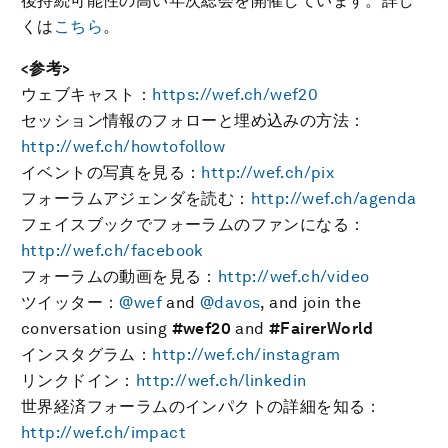
後持続可能性の高い年次総会を開催しています。詳し
くは
こちら
。
<参考>
ウェブキャスト：
https://wef.ch/wef20
セッション情報のフォローと埋め込みの方法：
http://wef.ch/howtofollow
イベントの写真を見る：
http://wef.ch/pix
フォーラムアジェンダを読む：
http://wef.ch/agenda
フェイスブックでフォーラムのファンになる：
http://wef.ch/facebook
フォーラムの動画を見る：
http://wef.ch/video
ツイッター：
@wef
and
@davos
, and join the
conversation using
#wef20
and
#FairerWorld
インスタグラム：
http://wef.ch/instagram
リンクドイン：
http://wef.ch/linkedin
世界経済フォーラムのインパクトの詳細を知る：
http://wef.ch/impact