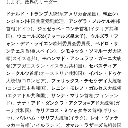
します。政界のリーダー:
ドナルド・トランプ
大統領(アメリカ合衆国)、
韓正(ハ
ンジョン)
中国共産党副総理、
アンゲラ・メルケル
連邦
首相(ドイツ)、
ジュゼッペ・コンテ
首相(イタリア共和
国)、
ウェールズ公(チャールズ皇太子)
、
ウルズラ・フ
ォン・デア・ライエン
欧州委員会委員長、
ペドロ・サ
ンチェス
首相(スペイン)、
シモネッタ・ソマルーガ
大統
領(スイス連邦)、
モハンマド・アシュラフ・ガーニ
大統
領(アフガニスタン・イスラム共和国)、
セバスティア
ン・クルツ
首相(オーストリア共和国)、
イバン・ドゥケ
大統領(コロンビア)、
フェリックス・チセケディ
大統領
(コンゴ民主共和国)、
レニン・モレノ・ガルセス
大統領
(エクアドル共和国)、
サンナ・マリン
首相(フィンラン
ド)、
ナナ・アド・ダンクワ・アクフォ=アド
大統領(ガ
ーナ共和国)、
キリアコス・ミツォタキス
首相(ギリシ
ャ)、
バルハム・サリフ
大統領(イラク)、
レオ・ヴァラ
ッカー
首相(アイルランド)、
オマル・ラザーズ
首相兼国