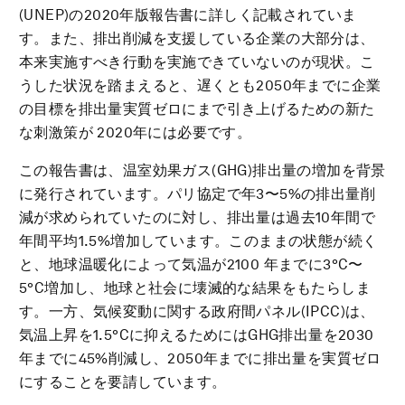
(UNEP)の2020年版報告書に詳しく記載されていま
す。また、排出削減を支援している企業の大部分は、
本来実施すべき行動を実施できていないのが現状。こ
うした状況を踏まえると、遅くとも2050年までに企業
の目標を排出量実質ゼロにまで引き上げるための新た
な刺激策が 2020年には必要です。
この報告書は、温室効果ガス(GHG)排出量の増加を背景
に発行されています。パリ協定で年3〜5%の排出量削
減が求められていたのに対し、排出量は過去10年間で
年間平均1.5%増加しています。このままの状態が続く
と、地球温暖化によって気温が2100 年までに3°C〜
5°C増加し、地球と社会に壊滅的な結果をもたらしま
す。一方、気候変動に関する政府間パネル(IPCC)は、
気温上昇を1.5°Cに抑えるためにはGHG排出量を2030
年までに45%削減し、2050年までに排出量を実質ゼロ
にすることを要請しています。