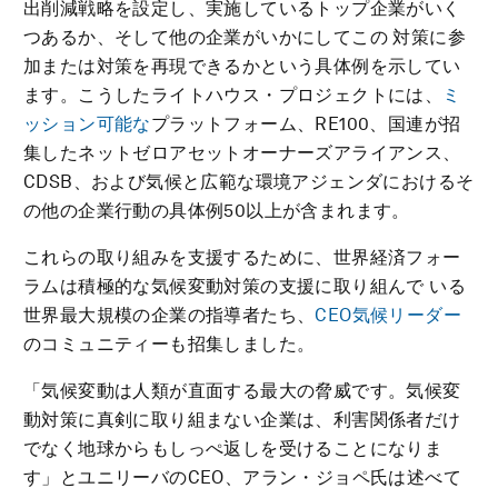
出削減戦略を設定し、実施しているトップ企業がいく
つあるか、そして他の企業がいかにしてこの 対策に参
加または対策を再現できるかという具体例を示してい
ます。こうしたライトハウス・プロジェクトには、
ミ
ッション可能な
プラットフォーム、RE100、国連が招
集したネットゼロアセットオーナーズアライアンス、
CDSB、および気候と広範な環境アジェンダにおけるそ
の他の企業行動の具体例50以上が含まれます。
これらの取り組みを支援するために、世界経済フォー
ラムは積極的な気候変動対策の支援に取り組んで いる
世界最大規模の企業の指導者たち、
CEO気候リーダー
のコミュニティーも招集しました。
「気候変動は人類が直面する最大の脅威です。気候変
動対策に真剣に取り組まない企業は、利害関係者だけ
でなく地球からもしっぺ返しを受けることになりま
す」とユニリーバのCEO、アラン・ジョペ氏は述べて