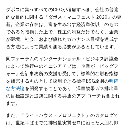
ダボスに集うすべてのCEOが考慮すべき、会社の普遍
的な目的に関する『ダボス・マニフェスト 2020』の更
新。企業の存在は、富を生み出す経済単位以上のもの
であると指摘した上で、株主の利益だけでなく、企業
が環境、社会、および優れたガバナンス目標を達成す
る方法によって業績を測る必要があるとしています。
同フォーラムのインターナショナル・ビジネス評議会
によって進行中のイニシアチブは、企業が「ビッグフ
ォー」会計事務所の支援を受けて、標準的な財務指標
を補完するものとして採用できる標準ESG原則の
明確
な方法論
を開発することであり、温室効果ガス排出量
の目標設定と追跡に関する共通のアプ ローチも含まれ
ます。
また、「ライトハウス・プロジェクト」のカタログで
は、世紀半ばまでに排出量実質ゼロに沿った大胆な排