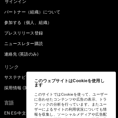
サインイン
パートナー（組織）について
参加する（個人、組織）
プレスリリース登録
ニュースレター購読
連絡先 (英語のみ)
リンク
サステナビリティへの取り組み
このウェブサイトはCookieを使用し
ます
採用情報 (英語のみ)
このサイトではCookieを使って、ユーザー
に合わせたコンテンツや広告の表示、トラ
言語
フィックの分析を行っています。またユー
ザーによるサイトの利用状況についても情
EN
ES
中文
日本語
▪
▪
▪
報を収集し、ソーシャルメディアや広告配