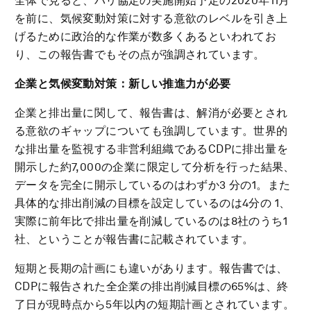
全体で見ると、パリ協定の実施開始予定の2020年11月
を前に、気候変動対策に対する意欲のレベルを引き上
げるために政治的な作業が数多くあるといわれてお
り、この報告書でもその点が強調されています。
企業と気候変動対策：新しい推進力が必要
企業と排出量に関して、報告書は、解消が必要とされ
る意欲のギャップについても強調しています。世界的
な排出量を監視する非営利組織であるCDPに排出量を
開示した約7,000の企業に限定して分析を行った結果、
データを完全に開示しているのはわずか3 分の1。また
具体的な排出削減の目標を設定しているのは4分の 1、
実際に前年比で排出量を削減しているのは8社のうち1
社、ということが報告書に記載されています。
短期と長期の計画にも違いがあります。報告書では、
CDPに報告された全企業の排出削減目標の65%は、終
了日が現時点から5年以内の短期計画とされています。