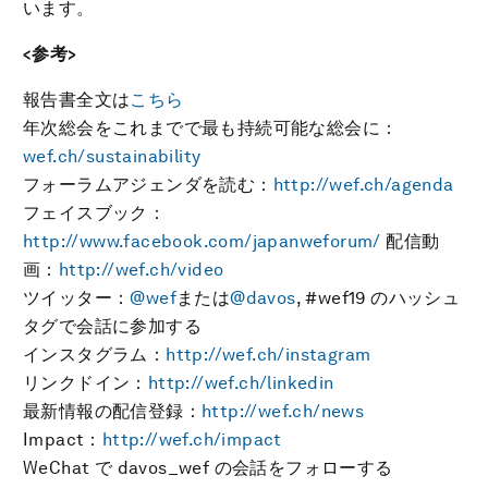
います。
<参考>
報告書全文は
こちら
年次総会をこれまでで最も持続可能な総会に：
wef.ch/sustainability
フォーラムアジェンダを読む：
http://wef.ch/agenda
フェイスブック：
http://www.facebook.com/japanweforum/
配信動
画：
http://wef.ch/video
ツイッター：
@wef
または
@davos
, #wef19 のハッシュ
タグで会話に参加する
インスタグラム：
http://wef.ch/instagram
リンクドイン：
http://wef.ch/linkedin
最新情報の配信登録：
http://wef.ch/news
Impact：
http://wef.ch/impact
WeChat で davos_wef の会話をフォローする