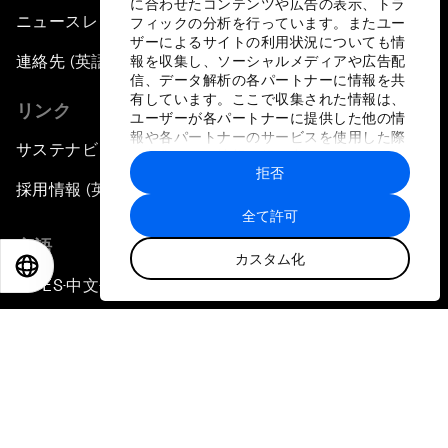
に合わせたコンテンツや広告の表示、トラ
ニュースレター購読
フィックの分析を行っています。またユー
ザーによるサイトの利用状況についても情
連絡先 (英語のみ)
報を収集し、ソーシャルメディアや広告配
信、データ解析の各パートナーに情報を共
有しています。ここで収集された情報は、
リンク
ユーザーが各パートナーに提供した他の情
報や各パートナーのサービスを使用した際
サステナビリティへの取り組み
に収集された情報と組み合わされ、各パー
拒否
トナーによって使用されることがありま
採用情報 (英語のみ)
す。
全て許可
言語
カスタム化
EN
ES
中文
日本語
EN
ES
中文
日本語
▪
▪
▪
プライバシーポリシーと利用規約