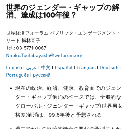
世界のジェンダー・ギャップの解
消、達成は100年後？
世界経済フォーラム パブリック・エンゲージメント・
リード 栃林直子
Tel.: 03-5771-0067
Naoko.Tochibayashi@weforum.org
English
I
عربي
I
中文
I
Español
I
Français
I
Deutsch
I
Português
I
русский
現在の政治、経済、健康、教育面でのジェン
ダー・ギャップ解消のペースでは、全般的な
グローバル・ジェンダー・ギャップ(世界男女
格差)解消は、99.5年後と予想される。
過去12か月の経済的機会の悪化の予測にもか