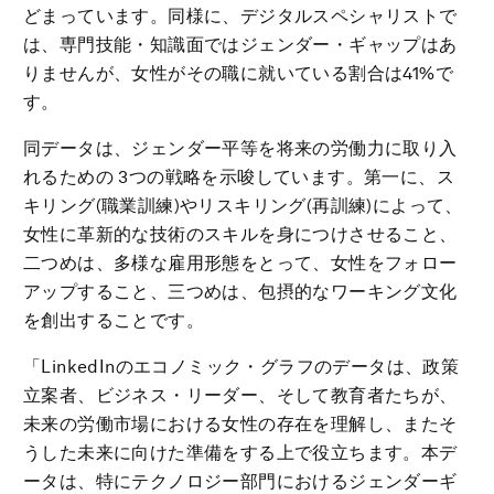
どまっています。同様に、デジタルスペシャリストで
は、専門技能・知識面ではジェンダー・ギャップはあ
りませんが、女性がその職に就いている割合は41%で
す。
同データは、ジェンダー平等を将来の労働力に取り入
れるための 3つの戦略を示唆しています。第一に、ス
キリング(職業訓練)やリスキリング(再訓練)によって、
女性に革新的な技術のスキルを身につけさせること、
二つめは、多様な雇用形態をとって、女性をフォロー
アップすること、三つめは、包摂的なワーキング文化
を創出することです。
「LinkedInのエコノミック・グラフのデータは、政策
立案者、ビジネス・リーダー、そして教育者たちが、
未来の労働市場における女性の存在を理解し、またそ
うした未来に向けた準備をする上で役立ちます。本デ
ータは、特にテクノロジー部門におけるジェンダーギ