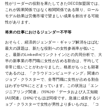
性がリーダーの役割を果たしてきたOECD加盟国では、
これが因果関係ではなく相関関係である限り、ロール
モデル効果は労働市場で望ましい成果を創出する可能
性があります。
将来の仕事におけるジェンダー不平等
おそらく、経済的ジェンダー・ギャップ解消をはばむ
最大の課題は、新たな役割への女性参画率が低いこ
と。最新のLinkedIn(リンクトイン)との共同分析で、大
半の新事業の専門職に女性が占める割合は、平均して
非常に低いことがわかりました。格差がもっとも顕著
であるのは、「クラウドコンピューティング」関連の
ジョブ・クラスターで、全専門職に女性が占める割合
はわずか12%にとどまっています。この状況は「エン
ジニアリング関連」 (15%)や「データおよび人工知能
(AI)関連」(26%)でもほぼ同様です。急速に成長するジ
ョブ・クラスターで女性が男性より多いものは、「コ