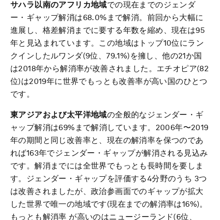
サハラ以南のアフリカ地域
での現在までのジェンダ
ー・ギャップ解消は68.0%まで解消。前回から大幅に
進展し、格差解消までに要する年数を縮め、現在は95
年と見込まれています。この地域はトップ10位にラン
クインしたルワンダ(9位、79.1%)を擁し、他の21か国
は2018年から解消率が改善されました。エチオピア(82
位)は2019年に世界でもっとも改善率が高い国のひとつ
です。
東アジアおよび太平洋地域
の全般的なジェンダー・ギ
ャップ解消は69%まで解消しています。2006年〜2019
年の期間と同じ改善率と、現在の解消率を保つのであ
れば163年でジェンダー・ギャップが解消される見込み
です。解消までには全世界でもっとも長時間を要しま
す。ジェンダー・ギャップを評価する4分野のうち 3つ
は改善されましたが、政治参画面でのギャップが拡大
した世界で唯一の地域です(現在までの解消率は16%)。
もっとも解消率 が高いのはニュージーランド(6位、