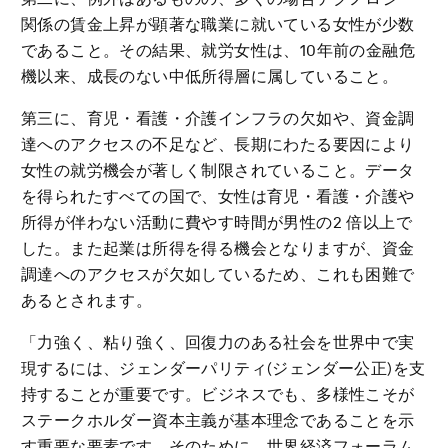
関係の賃金上昇が顕著な職業に就いている女性が少数
であること。その結果、就労女性は、10年前の金融危
機以来、成長のない中低所得層に属していること。
第三に、育児・看護・介護インフラの欠如や、資金調
達へのアクセスの不足など、長期にわたる要因により
女性の就労機会が著しく制限されていること。データ
を得られたすべての国で、女性は育児・看護・介護や
所得が伴わない活動に費やす時間が男性の2 倍以上で
した。また起業は所得を得る機会となりますが、資金
調達へのアクセスが欠如しているため、これも困難で
あるとされます。
「力強く、粘り強く、回復力のある社会を世界中で実
現するには、ジェンダーパリティ(ジェンダー公正)を支
持することが重要です。ビジネスでも、多様性こそが
ステークホルダー資本主義が基本理念であることを示
す重要な要素です。そのために、世界経済フォーラム