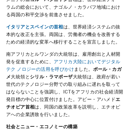
ラムの総会において、ナゴルノ・カラバフ地域におけ
る両国の和平交渉を前進させました。
イタリアとスペインの首相
は、世界経済システムの抜
本的な改正を主張。両国は、労働者の機会を改善する
ための経済的な変革へ移行することを宣言しました。
南アフリカとルワンダの大統領は、雇用創出と人材開
発を促進するために、
アフリカ大陸においてデジタル
テク ノロジーの活用を呼びかけ
ました。
ポール・カガ
メ
大統領と
シリル・ラマポーザ
大統領は、政府が若い
世代のテクノロジー分野での取り組みに遅れを取って
はならないことを強調し、ICTをアフリカの社会経済開
発目標の中心に位置付けました。アビー・アハメド
エ
チオピア首相
は、同国の政策改革を説明し、エチオピ
アへの企業誘致を行いました。
社会とニュー・エコノミーの構築