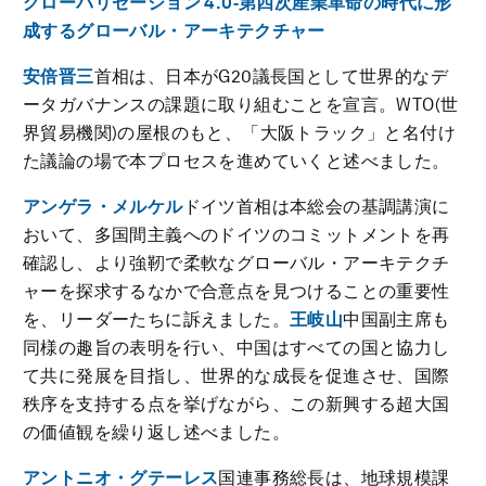
グローバリゼーション 4.0‐第四次産業革命の時代に形
成するグローバル・アーキテクチャー
安倍晋三
首相は、日本がG20議長国として世界的なデ
ータガバナンスの課題に取り組むことを宣言。WTO(世
界貿易機関)の屋根のもと、「大阪トラック」と名付け
た議論の場で本プロセスを進めていくと述べました。
アンゲラ・メルケル
ドイツ首相は本総会の基調講演に
おいて、多国間主義へのドイツのコミットメントを再
確認し、より強靭で柔軟なグローバル・アーキテクチ
ャーを探求するなかで合意点を見つけることの重要性
を、リーダーたちに訴えました。
王岐山
中国副主席も
同様の趣旨の表明を行い、中国はすべての国と協力し
て共に発展を目指し、世界的な成長を促進させ、国際
秩序を支持する点を挙げながら、この新興する超大国
の価値観を繰り返し述べました。
アントニオ・グテーレス
国連事務総長は、地球規模課