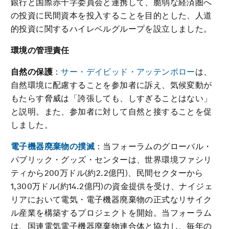
銀行と国際赤十字委員会と連携して、脆弱な経済圏へ
の投資に民間資本を投入することを目的とした、人道
的投資に関するハイレベルグループを設立しました。
環境の管理責任
自然の保護
：
サー・デイビッド・アッテンボロー
は、
自然環境に配慮することを参加者に訴え、気候変動が
もたらす脅威は「誇張しても、しすぎることはない」
と説明。また、参加者に対して自然と接することを促
しました。
電子機器廃棄物の撲滅
：当フォーラムのグローバル・
パブリック・グッズ・センターは、世界環境ファシリ
ティから200万ドル(約2.2億円)、民間セクターから
1,300万ドル(約14.2億円)の資金提供を受け、ナイジェ
リアにおいて電気・電子機器廃棄物の正式なリサイク
ル産業を構築するプロジェクトを開始。当フォーラム
は、国連電気電子機器廃棄物連合体と協力し、毎年の