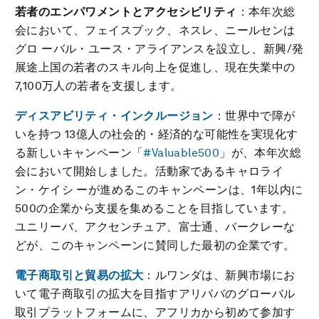
若者のエンパワメントとアクセシビリティ
：本年次総
会において、フェイスブック、ネスレ、ニールセンは
グロ ーバル・ユース・アライアンスを設立し、新興/発
展途上国の若者のスキル向上を促進し、現在失業中の
7,100万人の若者を支援します。
ディスアビリティ・インクルージョン
：世界中で障が
いを持つ 13億人の社会的・経済的な可能性を実現化す
る新しいキャンペーン「
#Valuable500
」が、本年次総
会において開始しました。活動家であるキャロライ
ン・ケイシ ーが進めるこのキャンペーンは、1年以内に
500の企業から支援を集めることを目指しています。
ユニリーバ、アクセンチュア、富士通、バークレーな
どが、このキャンペーンに賛同した最初の企業です。
電子商取引と貿易の拡大
：ルワンダは、新興市場にお
いて電子商取引の拡大を目指すアリババのグローバル
取引プラットフォームに、アフリカから初めて参加す