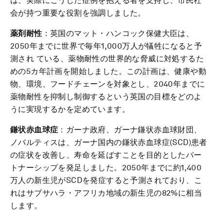
は、実際にこうした症例を抱える者を支持し、市民社
会が持つ重要な役割を強調しました。
薬剤耐性
：英国のマット・ハンコック保健大臣は、
2050年までに世界で毎年1,000万人が犠牲になると予
測され ている、薬物耐性の世界的な脅威に対処するた
めの5カ年計画を開始しました。この計画は、健康や動
物、環境、フードチェーンを対象とし、2040年までに
薬物耐性を抑制し制御するという英国の目標をどのよ
うに実現するかを定めています。
鎌状赤血球症
：ガーナ政府、ガーナ鎌状赤血球財団、
ノバルティスは、ガーナ国内の鎌状赤血球症(SCD)患者
の症状を改善し、寿命を延ばすことを目的としたパー
トナーシップを発足しました。2050年までに約1,400
万人の新生児がSCDを発症すると予測されており、こ
れはサブサハラ・アフリカ地域の新生児の82%に相当
します。