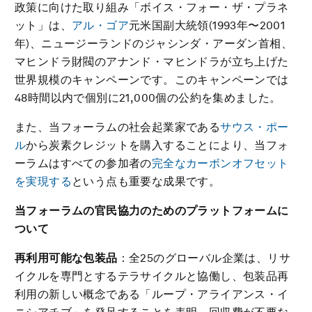
政策に向けた取り組み「ボイス・フォー・ザ・プラネ
ット」は、
アル・ゴア
元米国副大統領(1993年〜2001
年)、ニュージーランドのジャシンダ・アーダン首相、
マヒンドラ財閥のアナンド・マヒンドラが立ち上げた
世界規模のキャンペーンです。このキャンペーンでは
48時間以内で個別に21,000個の公約を集めました。
また、当フォーラムの社会起業家である
サウス・ポー
ル
から炭素クレジットを購入することにより、当フォ
ーラムはすべての参加者の
完全なカーボンオフセット
を実現する
という点も重要な成果です。
当フォーラムの官民協力のためのプラットフォームに
ついて
再利用可能な包装品
：全25のグローバル企業は、リサ
イクルを専門とするテラサイクルと協働し、包装品再
利用の新しい概念である「ループ・アライアンス・イ