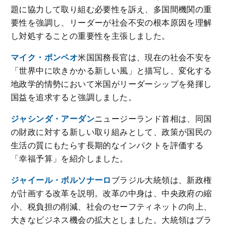
題に協力して取り組む必要性を訴え、多国間機関の重
要性を強調し、リーダーが社会不安の根本原因を理解
し対処することの重要性を主張しました。
マイク・ポンペオ
米国国務長官は、現在の社会不安を
「世界中に吹きかかる新しい風」と描写し、変化する
地政学的情勢において米国がリーダーシップを発揮し
国益を追求すると強調しました。
ジャシンダ・アーダン
ニュージーランド首相は、同国
の財政に対する新しい取り組みとして、政策が国民の
生活の質にもたらす長期的なインパクトを評価する
「幸福予算」を紹介しました。
ジャイール・ボルソナーロ
ブラジル大統領は、新政権
が計画する改革を説明。改革の中身は、中央政府の縮
小、税負担の削減、社会のセーフティネットの向上、
大きなビジネス機会の拡大としました。大統領はブラ