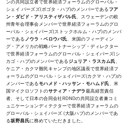
ンの共同設立者で世界経済フォーラムのグローバル・
シェイ パーズズ(ボゴタ・ハブ)のメンバーである
フア
ン・ダビド・アリスティザバル氏
、スウェーデンの欧
州青年会理事会メンバーで世界経済フォーラムのグロ
ーバル・シェイパーズ(ストックホルム・ハブ)のメンバ
ーである
ノウラ・ベロウバ氏
、米国のフィーディン
グ・アメリカの戦略パートナーシップ・ディレクター
で世界経済フォーラムのグローバル・シェイパーズ(シ
カゴ・ハブ)のメンバーである
ジュリア・ラスカム氏
、
ケニア・カクマ難民キャンプの地区議長で世界経済フ
ォーラムのグローバル・シェイパーズ(カクマ・ハブ)の
メンバーである
モハメド・ハッサン・モハムド氏
、米
国マイクロソフトの
サティア・ナデラ
最高経営責任
者、そして日本の合同会社RDNDの共同設立者兼コミ
ュニケーションディテクターで世界経済フォーラムの
グローバル・シェイパーズ (大阪ハブ)のメンバーであ
る
坂野昌氏
に務めていただきました。