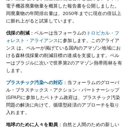
電子機器廃棄物量を概算した報告書を公開しました。
同廃棄物の年間排出量は、2050年までに現在の倍以上
に膨れ上がると試算しています。
伐採の削減
：ペルーは当フォーラムの
トロピカル・フ
ォレスト・アライアンス
に参加します。このアライア
ンス は、ペルーが掲げている国内のアマゾン地域にお
ける森林伐採量の削減目標の達成を支援します。ペル
ーはブラジルに次いで世界第2のアマゾン熱帯雨林を有
します。
プラスチック汚染への対応
：当フォーラムのグローバ
ル・プラスチックス・アクション・パートナーシップ
(GPAP)に参加したベトナム政府は、プラスチック汚染
問題の解決に向けて、循環型経済のアプローチを取り
入れます。
地球のために人々を動員
：自然と人間のための新しい