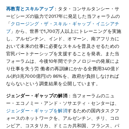
再教育とスキルアップ
：タタ・コンサルタンシー・サ
ービシーズの協力で2017年に発足した当フォーラムの
「
クロージング・ザ・スキル・ギャップ・イニシアチ
ブ
」から、世界で1,700万人以上にトレーニングを実施
し、アルゼンチン、インド、オマーン、南アフリカに
おいて未来の仕事に必要なスキルを普及させるための
官民パートナーシップを支援することを発表。また当
フォーラムは、今後10年間でテクノロジーの発展によ
り仕事を失う労 働者の再訓練にかかる全費用340億ド
ル(約3兆7000億円)の 86%を、政府が負担しなければ
ならないという調査結果を公開しています。
ジェンダー・ギャップの解消
：当フォーラムのニュ
ー・エコノミー・アンド・ソサエティ・センターは、
ジェンダー・ギャップを解消
するための国内タスクフ
ォースのネットワークを、アルゼンチン、チリ、コロ
ンビア、コスタリカ、ドミニカ共和国、フランス、パ