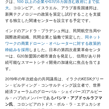
クは、
100 以上の企業やG7の5カ国含む政府にまで拡
大
。コロンビア、イスラエル、アラブ首長国連邦は、
新興テクノロジーの政策を策定し試行することを支援
する独立した関連センターを設立する予定です。
インドのアンドラ・プラデシュ州は、民間航空当局や
国際政府組織、民間企業と協働で策定した、
同ネット
ワークの商業ドローン・オペレーターに対する政策的
枠組みを採用
しました。日本の第四次産業革命センタ
ーは、G20加盟国の都市連合を発足し、信用があり持
続可能なスマートシティ開発の加速化に焦点を当てま
す。
2019年の年次総会の共同議長は、イラクのKESKグリー
ン・ビルディング・コンサルティング設立者で、世界
経済フォーラムのグローバル・シェイパーズ(アルビー
ル・ハブ)のメンバーである
バシマ・アブドゥルラフマ
ン氏
、コロンビアのトドス・ポル・ラ・エデュカシオ