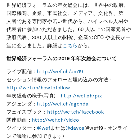
世界経済フォーラムの年次総会には、世界中の政府、
国際機関、企業、市民社会、メディア、文化界、第一
人者である専門家や若い世代から、ハイレベル人材や
代表者に参加いただきました。60 人以上の国家元首や
政府代表、300 人以上の閣僚、企業のCEO や会長が一
堂に会しました。詳細は
こちら
から。
世界経済フォーラムの 2019 年年次総会について
ライブ配信：
http://wef.ch/am19
セッション情報のフォローと埋め込みの方法：
http://wef.ch/howtofollow
年次総会の様子(写真)：
http://wef.ch/pix
アジェンダ：
http://wef.ch/agenda
フェイスブック：
http://wef.ch/facebook
関連動画：
http://wef.ch/video
ツイッター：
@wef
または
@davos
(#wef19 - オンライ
ンで議論に参加できます)