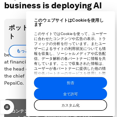
business is deploying AI
このウェブサイトはCookieを使用し
ます
ポッドキャスト・トランスクリプ
このサイトではCookieを使って、ユーザー
ト
に合わせたコンテンツや広告の表示、トラ
フィックの分析を行っています。またユー
In the second of our series looking at how AI is
ザーによるサイトの利用状況についても情
もっと見る
報を収集し、ソーシャルメディアや広告配
being deployed across industry sectors, we look
信、データ解析の各パートナーに情報を共
at financial services and consumer goods, with
有しています。ここで収集された情報は、
the head of London Stock Exchange Group and
ユーザーが各パートナーに提供した他の情
報や各パートナーのサービスを使用した際
the chief strategy and transformation officer at
に収集された情報と組み合わされ、各パー
PepsiCo.
拒否
トナーによって使用されることがありま
す。
全て許可
カスタム化
EN
ES
中文
日本語
コンテンツにアクセスするためには、マーケティ