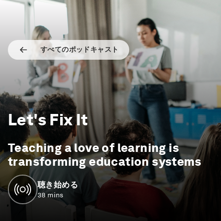
すべてのポッドキャスト
Let's Fix It
Teaching a love of learning is
transforming education systems
聴き始める
38 mins