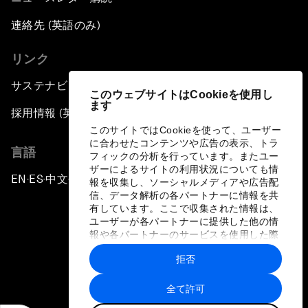
連絡先 (英語のみ)
リンク
サステナビリティへの取り組み
このウェブサイトはCookieを使用し
ます
採用情報 (英語のみ)
このサイトではCookieを使って、ユーザー
に合わせたコンテンツや広告の表示、トラ
言語
フィックの分析を行っています。またユー
ザーによるサイトの利用状況についても情
EN
ES
中文
日本語
▪
▪
▪
報を収集し、ソーシャルメディアや広告配
信、データ解析の各パートナーに情報を共
有しています。ここで収集された情報は、
ユーザーが各パートナーに提供した他の情
報や各パートナーのサービスを使用した際
に収集された情報と組み合わされ、各パー
拒否
トナーによって使用されることがありま
プライバシーポリシーと利用規約
す。
全て許可
サイトマップ