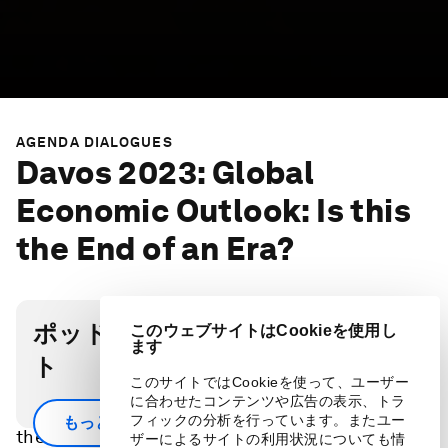
AGENDA DIALOGUES
Davos 2023: Global
Economic Outlook: Is this
the End of an Era?
ポッドキャスト・トランスクリプ
このウェブサイトはCookieを使用し
ます
ト
このサイトではCookieを使って、ユーザー
に合わせたコンテンツや広告の表示、トラ
The engines of global growth are slowing and
フィックの分析を行っています。またユー
もっと見る
the number of households and businesses
ザーによるサイトの利用状況についても情