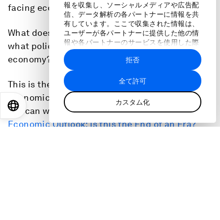
報を収集し、ソーシャルメディアや広告配
facing economic distress is rising.
信、データ解析の各パートナーに情報を共
有しています。ここで収集された情報は、
What does the future of growth look like and
ユーザーが各パートナーに提供した他の情
報や各パートナーのサービスを使用した際
what policies are needed to stabilize the global
に収集された情報と組み合わされ、各パー
economy?
拒否
トナーによって使用されることがありま
す。
全て許可
This is the full audio of the session at the World
Economic Forum's Annual Meeting 2023 that
カスタム化
EN
ES
中文
日本語
you can watch here:
Davos 2023: Global
Economic Outlook: Is this the End of an Era?
Speakers
Geoff Cutmore, Anchor, CNBC
Kristalina Georgieva
, Managing Director,